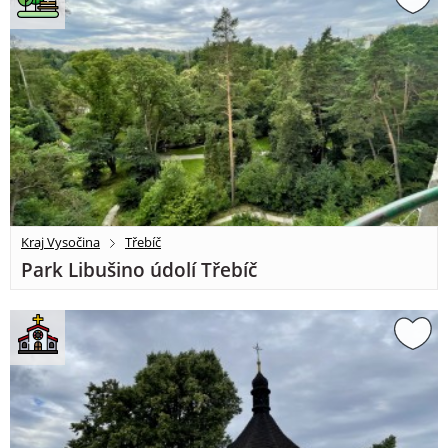
Kraj Vysočina
Třebíč
Park Libušino údolí Třebíč