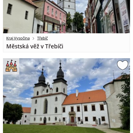
Kraj Vysočina
Třebíč
Městská věž v Třebíči