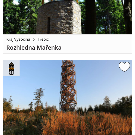
Kraj Vysočina
Třebíč
Rozhledna Mařenka