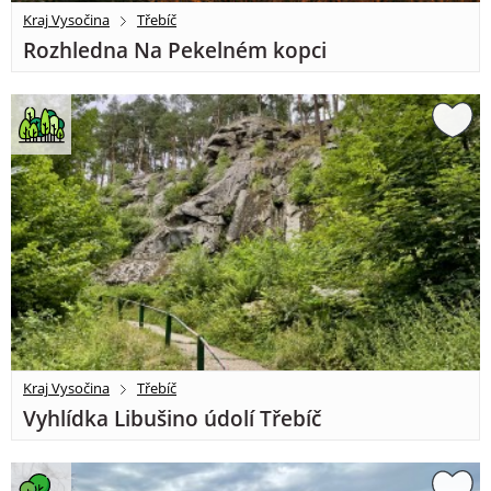
Kraj Vysočina
Třebíč
Rozhledna Na Pekelném kopci
Kraj Vysočina
Třebíč
Vyhlídka Libušino údolí Třebíč