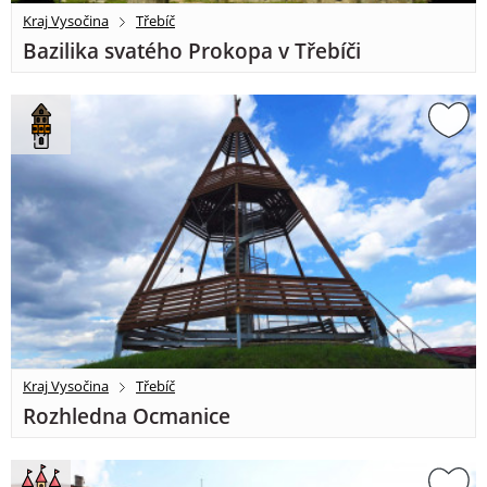
Kraj Vysočina
Třebíč
Bazilika svatého Prokopa v Třebíči
Kraj Vysočina
Třebíč
Rozhledna Ocmanice