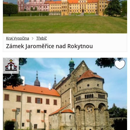
Kraj Vysočina
Třebíč
Zámek Jaroměřice nad Rokytnou