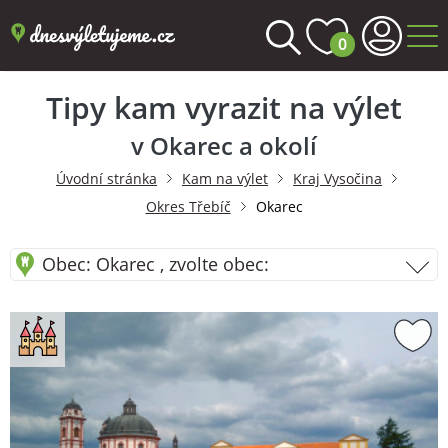
0
Tipy kam vyrazit na výlet
v Okarec a okolí
Úvodní stránka
Kam na výlet
Kraj Vysočina
Okres Třebíč
Okarec
Obec: Okarec , zvolte obec: