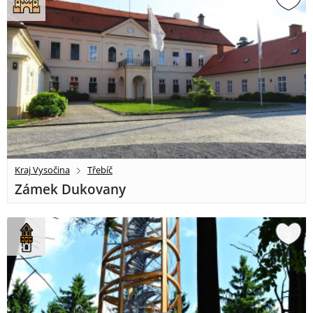
Kraj Vysočina
Třebíč
Zámek Dukovany