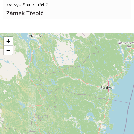
Kraj Vysočina
Třebíč
Zámek Třebíč
+
−