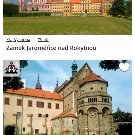
Kraj Vysočina
Třebíč
Zámek Jaroměřice nad Rokytnou