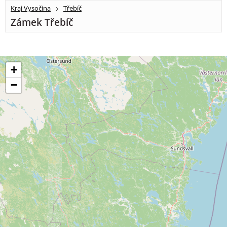
Kraj Vysočina
Třebíč
Zámek Třebíč
+
−