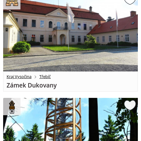
Kraj Vysočina
Třebíč
Zámek Dukovany