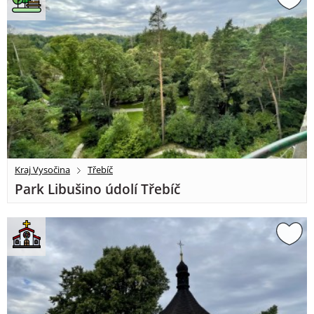
Kraj Vysočina
Třebíč
Park Libušino údolí Třebíč