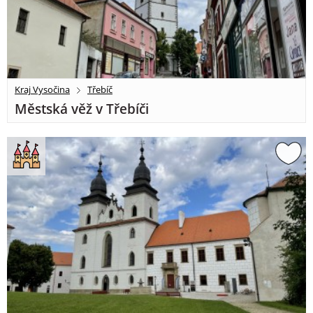
Kraj Vysočina
Třebíč
Městská věž v Třebíči