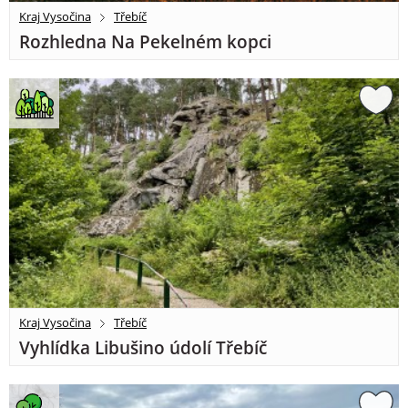
Kraj Vysočina
Třebíč
Rozhledna Na Pekelném kopci
Kraj Vysočina
Třebíč
Vyhlídka Libušino údolí Třebíč