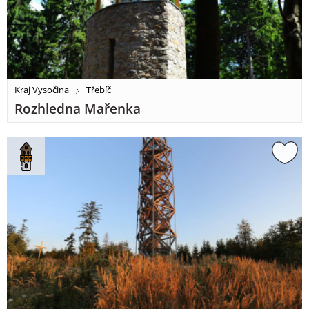
Kraj Vysočina
Třebíč
Rozhledna Mařenka