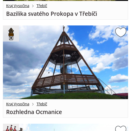
Kraj Vysočina
Třebíč
Bazilika svatého Prokopa v Třebíči
Kraj Vysočina
Třebíč
Rozhledna Ocmanice