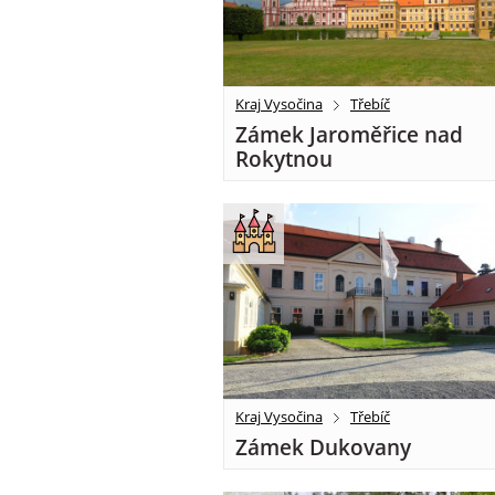
Kraj Vysočina
Třebíč
Zámek Jaroměřice nad
Rokytnou
Kraj Vysočina
Třebíč
Zámek Dukovany