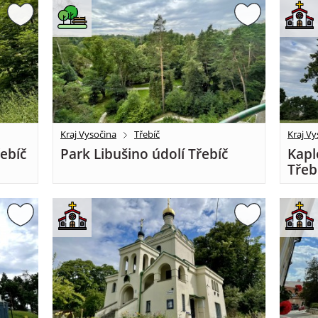
Kraj Vysočina
Třebíč
Kraj Vy
řebíč
Park Libušino údolí Třebíč
Kapl
Třeb