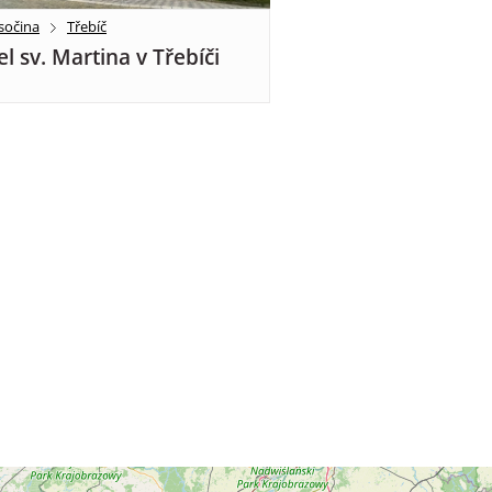
sočina
Třebíč
el sv. Martina v Třebíči