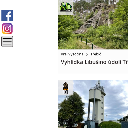
Kraj Vysočina
Třebíč
Vyhlídka Libušino údolí T