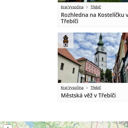
Kraj Vysočina
Třebíč
Rozhledna na Kostelíčku 
Třebíči
Kraj Vysočina
Třebíč
Městská věž v Třebíči