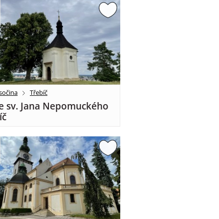
sočina
Třebíč
e sv. Jana Nepomuckého
íč