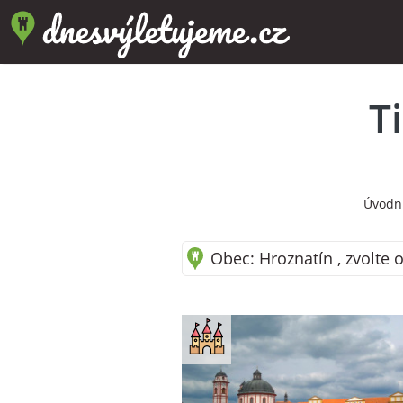
T
Úvodní
Obec: Hroznatín , zvolte 