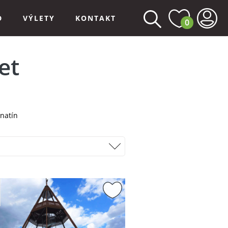
D
VÝLETY
KONTAKT
0
et
natín