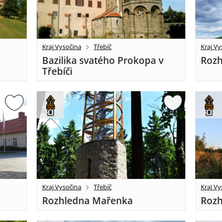
Kraj Vysočina
Třebíč
Kraj Vy
Bazilika svatého Prokopa v
Rozh
Třebíči
Kraj Vysočina
Třebíč
Kraj Vy
Rozhledna Mařenka
Rozh