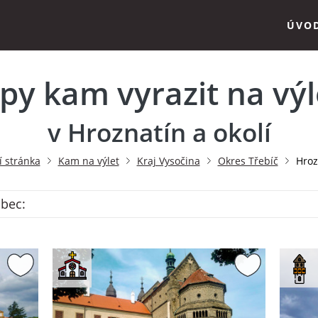
ÚVO
ipy kam vyrazit na výl
v Hroznatín a okolí
 stránka
Kam na výlet
Kraj Vysočina
Okres Třebíč
Hroz
obec: