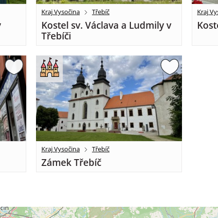
Kraj Vysočina
Třebíč
Kraj Vy
v
Kostel sv. Václava a Ludmily v
Kost
Třebíči
Kraj Vysočina
Třebíč
Zámek Třebíč