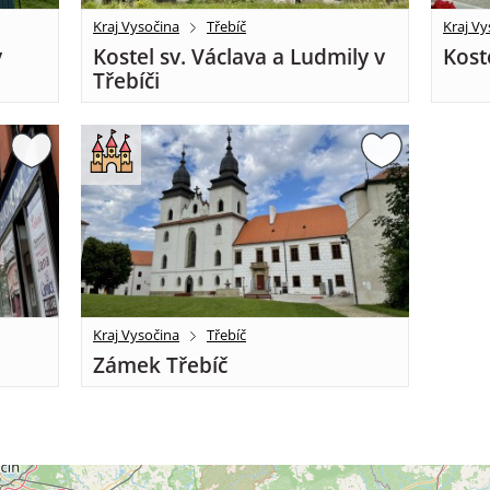
Kraj Vysočina
Třebíč
Kraj Vy
v
Kostel sv. Václava a Ludmily v
Kost
Třebíči
Kraj Vysočina
Třebíč
Zámek Třebíč