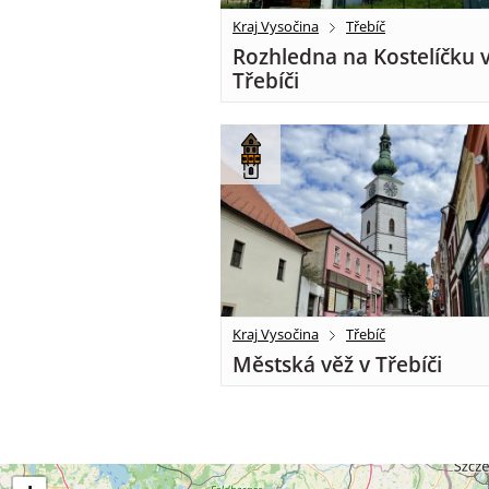
Kraj Vysočina
Třebíč
Rozhledna na Kostelíčku 
Třebíči
Kraj Vysočina
Třebíč
Městská věž v Třebíči