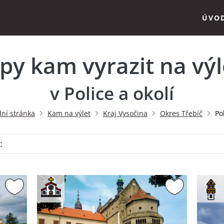
ÚVO
ipy kam vyrazit na výl
v Police a okolí
ní stránka
Kam na výlet
Kraj Vysočina
Okres Třebíč
Po
: