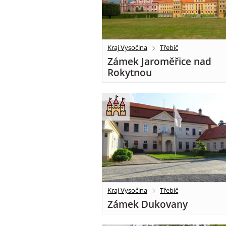
Kraj Vysočina
Třebíč
Zámek Jaroměřice nad
Rokytnou
Kraj Vysočina
Třebíč
Zámek Dukovany