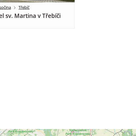
sočina
Třebíč
el sv. Martina v Třebíči