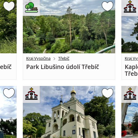
Kraj Vysočina
Třebíč
Kraj Vy
řebíč
Park Libušino údolí Třebíč
Kapl
Třeb