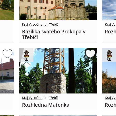
Kraj Vysočina
Třebíč
Kraj Vy
Bazilika svatého Prokopa v
Rozh
Třebíči
Kraj Vysočina
Třebíč
Kraj Vy
Rozhledna Mařenka
Rozh