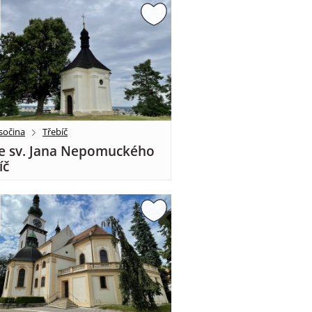
sočina
Třebíč
e sv. Jana Nepomuckého
íč