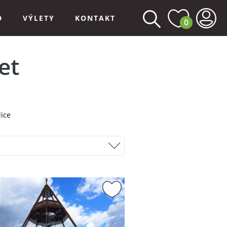
D
VÝLETY
KONTAKT
0
et
lice