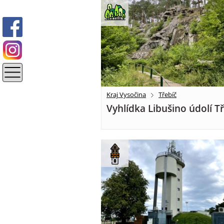
Kraj Vysočina
Třebíč
Vyhlídka Libušino údolí T