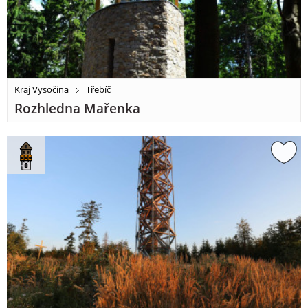
Kraj Vysočina
Třebíč
Rozhledna Mařenka