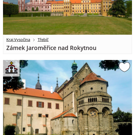
Kraj Vysočina
Třebíč
Zámek Jaroměřice nad Rokytnou