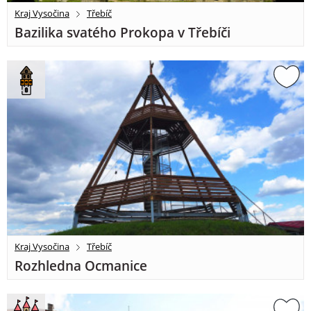
Kraj Vysočina
Třebíč
Bazilika svatého Prokopa v Třebíči
Kraj Vysočina
Třebíč
Rozhledna Ocmanice