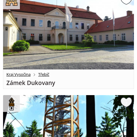
Kraj Vysočina
Třebíč
Zámek Dukovany