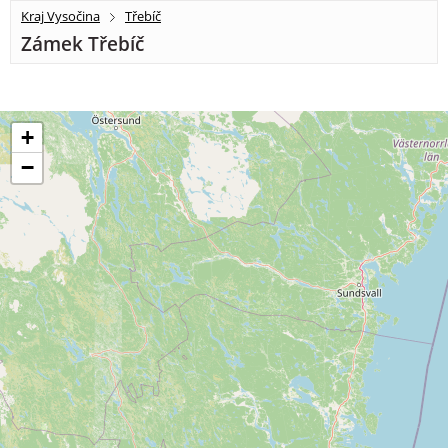
Kraj Vysočina
Třebíč
Zámek Třebíč
+
−