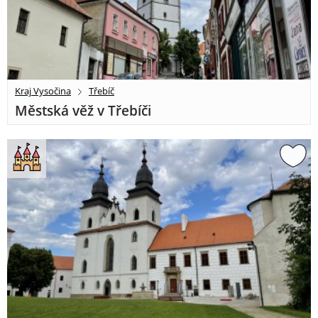
Kraj Vysočina
Třebíč
Městská věž v Třebíči