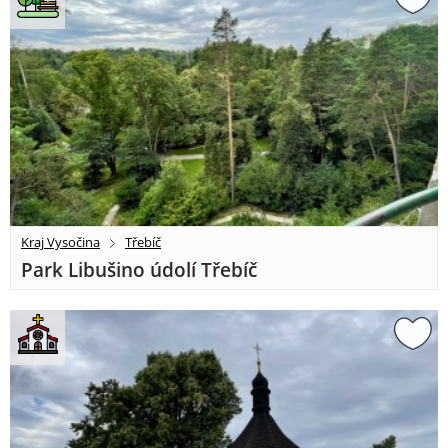
Kraj Vysočina
Třebíč
Park Libušino údolí Třebíč