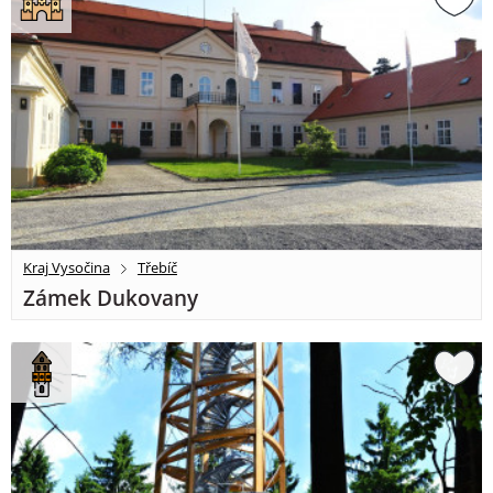
Kraj Vysočina
Třebíč
Zámek Dukovany