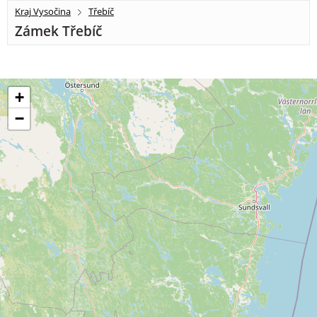
Kraj Vysočina
Třebíč
Zámek Třebíč
+
−