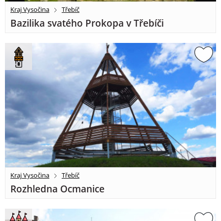
Kraj Vysočina
Třebíč
Bazilika svatého Prokopa v Třebíči
Kraj Vysočina
Třebíč
Rozhledna Ocmanice