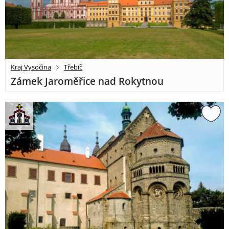
Kraj Vysočina
Třebíč
Zámek Jaroměřice nad Rokytnou