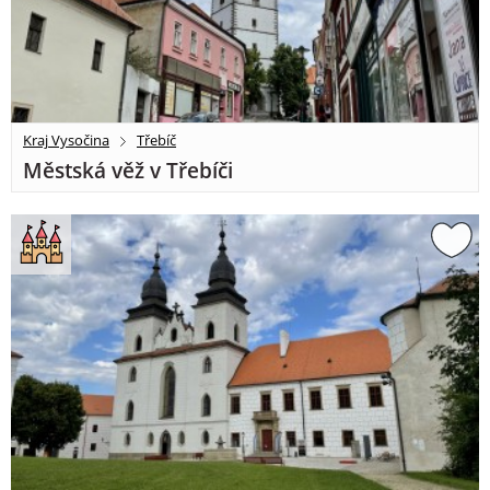
Kraj Vysočina
Třebíč
Městská věž v Třebíči