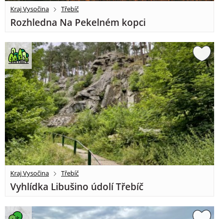
Kraj Vysočina
Třebíč
Rozhledna Na Pekelném kopci
Kraj Vysočina
Třebíč
Vyhlídka Libušino údolí Třebíč