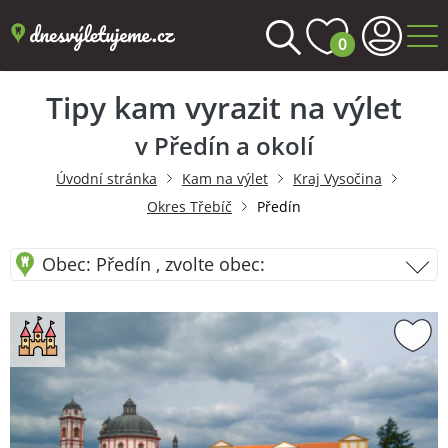
0
Tipy kam vyrazit na výlet
v Předín a okolí
Úvodní stránka
Kam na výlet
Kraj Vysočina
Okres Třebíč
Předín
Obec: Předín , zvolte obec: