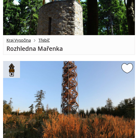
Kraj Vysočina
Třebíč
Rozhledna Mařenka