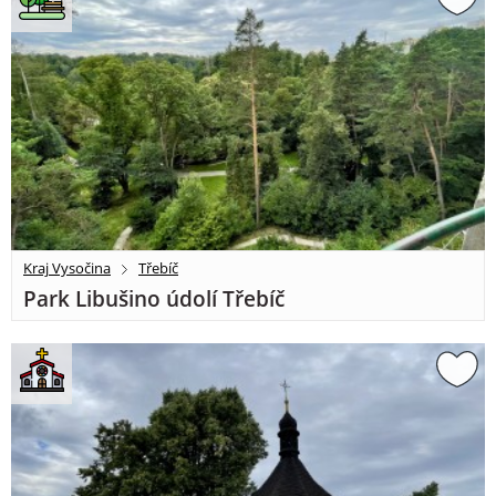
Kraj Vysočina
Třebíč
Park Libušino údolí Třebíč