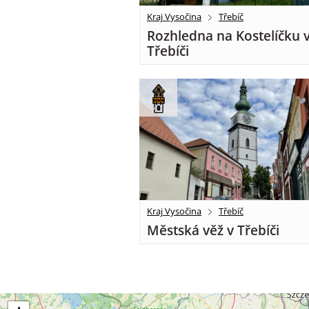
Kraj Vysočina
Třebíč
Rozhledna na Kostelíčku 
Třebíči
Kraj Vysočina
Třebíč
Městská věž v Třebíči