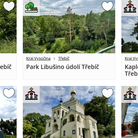
Kraj Vysočina
Třebíč
Kraj Vy
řebíč
Park Libušino údolí Třebíč
Kapl
Třeb