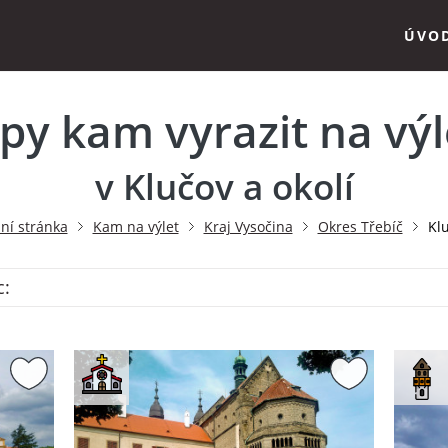
ÚVO
ipy kam vyrazit na výl
v Klučov a okolí
ní stránka
Kam na výlet
Kraj Vysočina
Okres Třebíč
Kl
c: