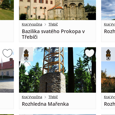
Kraj Vysočina
Třebíč
Kraj Vy
Bazilika svatého Prokopa v
Rozh
Třebíči
Kraj Vysočina
Třebíč
Kraj Vy
Rozhledna Mařenka
Rozh