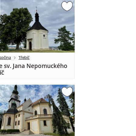
sočina
Třebíč
e sv. Jana Nepomuckého
íč