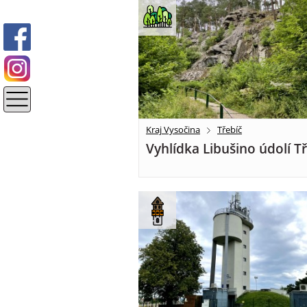
Kraj Vysočina
Třebíč
Vyhlídka Libušino údolí T