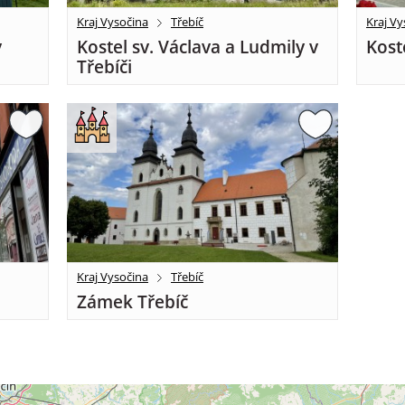
Kraj Vysočina
Třebíč
Kraj Vy
v
Kostel sv. Václava a Ludmily v
Kost
Třebíči
Kraj Vysočina
Třebíč
Zámek Třebíč