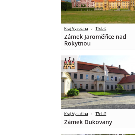
Kraj Vysočina
Třebíč
Zámek Jaroměřice nad
Rokytnou
Kraj Vysočina
Třebíč
Zámek Dukovany