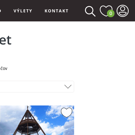
D
VÝLETY
KONTAKT
0
et
učov