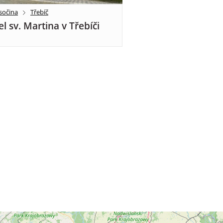
sočina
Třebíč
el sv. Martina v Třebíči