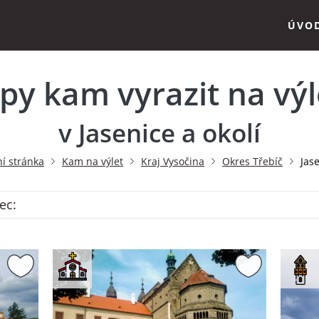
ÚVO
ipy kam vyrazit na výl
v Jasenice a okolí
í stránka
Kam na výlet
Kraj Vysočina
Okres Třebíč
Jas
ec: