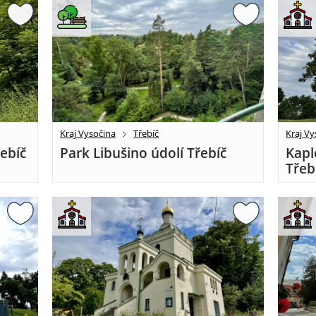
Kraj Vysočina
Třebíč
Kraj Vy
řebíč
Park Libušino údolí Třebíč
Kapl
Třeb