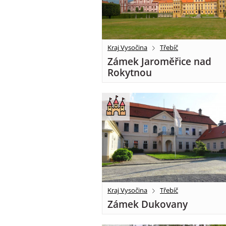
Kraj Vysočina
Třebíč
Zámek Jaroměřice nad
Rokytnou
Kraj Vysočina
Třebíč
Zámek Dukovany