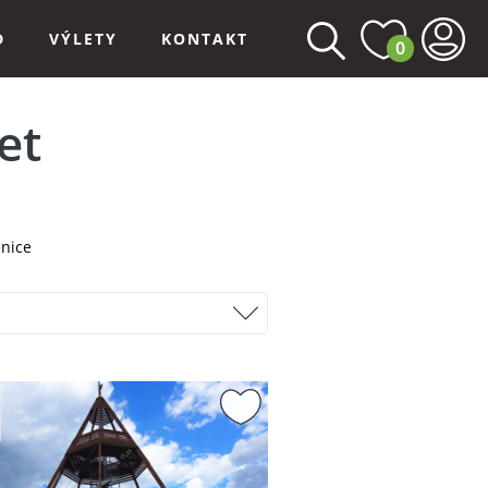
D
VÝLETY
KONTAKT
0
et
enice