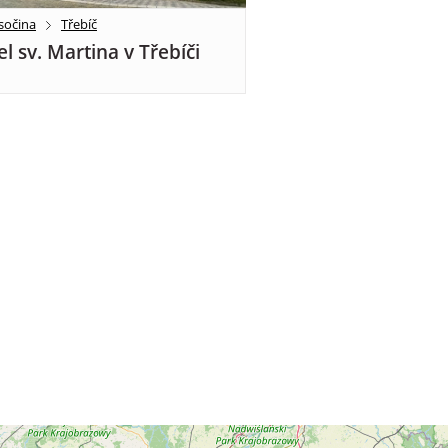
sočina
Třebíč
el sv. Martina v Třebíči