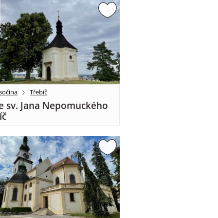
sočina
Třebíč
e sv. Jana Nepomuckého
íč