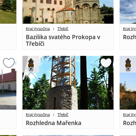
Kraj Vysočina
Třebíč
Kraj Vy
Bazilika svatého Prokopa v
Rozh
Třebíči
Kraj Vysočina
Třebíč
Kraj Vy
Rozhledna Mařenka
Rozh