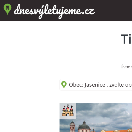
T
Úvodn
Obec: Jasenice , zvolte ob