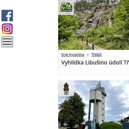
Kraj Vysočina
Třebíč
Vyhlídka Libušino údolí T