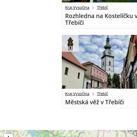
Kraj Vysočina
Třebíč
Rozhledna na Kostelíčku 
Třebíči
Kraj Vysočina
Třebíč
Městská věž v Třebíči