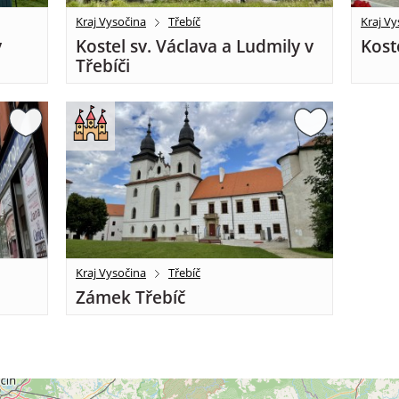
Kraj Vysočina
Třebíč
Kraj Vy
v
Kostel sv. Václava a Ludmily v
Kost
Třebíči
Kraj Vysočina
Třebíč
Zámek Třebíč