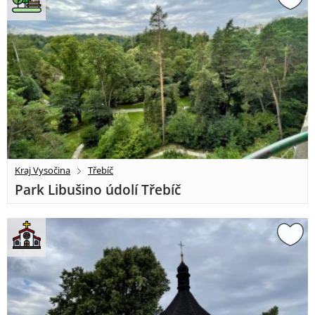
Kraj Vysočina
Třebíč
Park Libušino údolí Třebíč