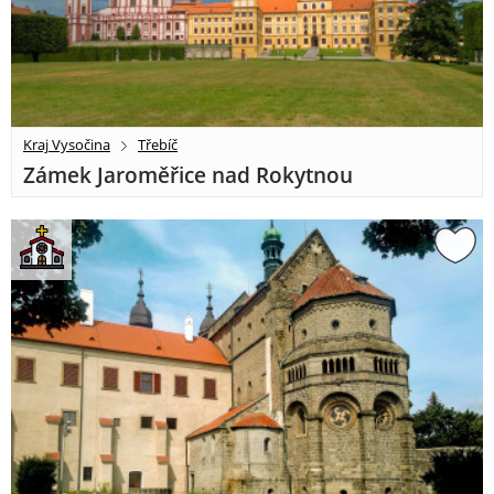
Kraj Vysočina
Třebíč
Zámek Jaroměřice nad Rokytnou