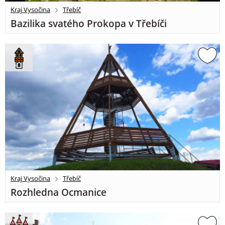
Kraj Vysočina
Třebíč
Bazilika svatého Prokopa v Třebíči
Kraj Vysočina
Třebíč
Rozhledna Ocmanice