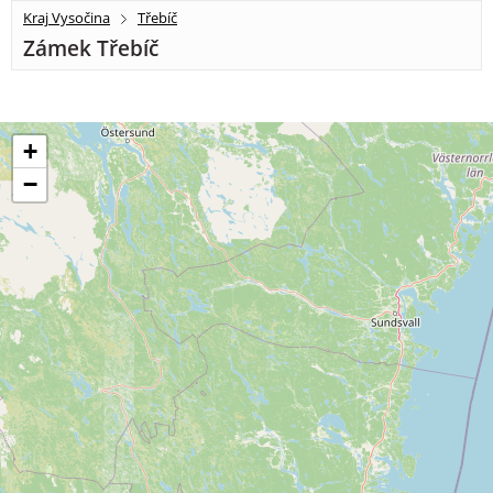
Kraj Vysočina
Třebíč
Zámek Třebíč
+
−