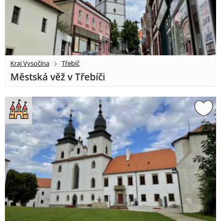
Kraj Vysočina
Třebíč
Městská věž v Třebíči