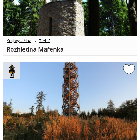
Kraj Vysočina
Třebíč
Rozhledna Mařenka