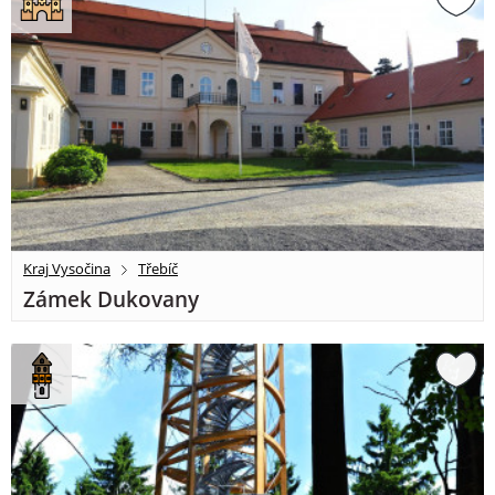
Kraj Vysočina
Třebíč
Zámek Dukovany