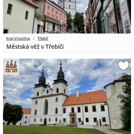
Kraj Vysočina
Třebíč
Městská věž v Třebíči