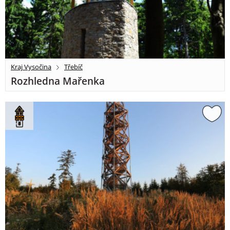
Kraj Vysočina
Třebíč
Rozhledna Mařenka