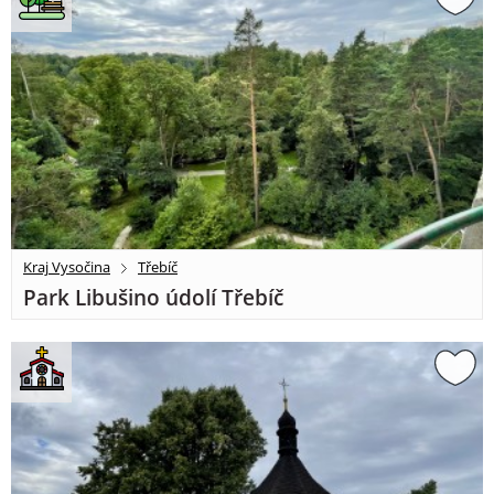
Kraj Vysočina
Třebíč
Park Libušino údolí Třebíč