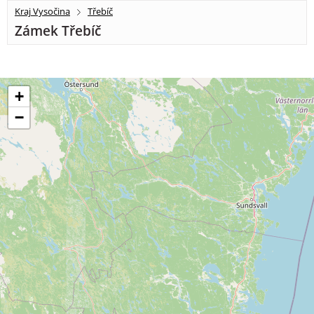
Kraj Vysočina
Třebíč
Zámek Třebíč
+
−