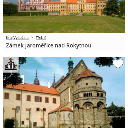
Kraj Vysočina
Třebíč
Zámek Jaroměřice nad Rokytnou