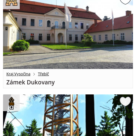
Kraj Vysočina
Třebíč
Zámek Dukovany