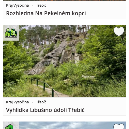
Kraj Vysočina
Třebíč
Rozhledna Na Pekelném kopci
Kraj Vysočina
Třebíč
Vyhlídka Libušino údolí Třebíč