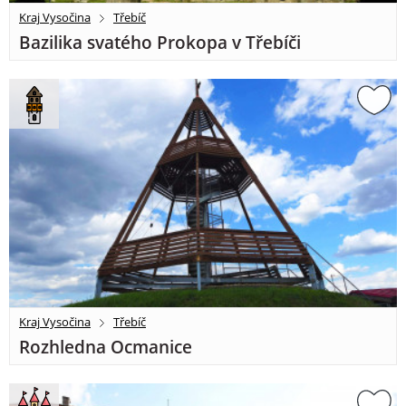
Kraj Vysočina
Třebíč
Bazilika svatého Prokopa v Třebíči
Kraj Vysočina
Třebíč
Rozhledna Ocmanice