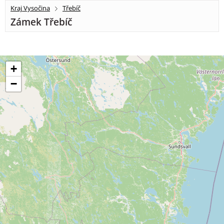
Kraj Vysočina
Třebíč
Zámek Třebíč
+
−