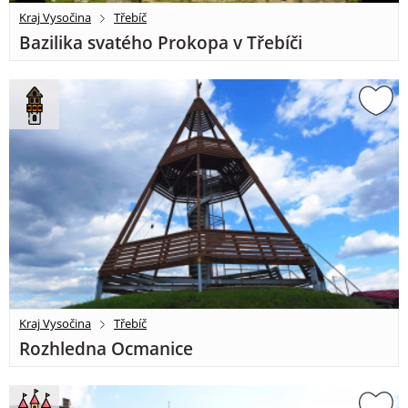
Kraj Vysočina
Třebíč
Bazilika svatého Prokopa v Třebíči
Kraj Vysočina
Třebíč
Rozhledna Ocmanice