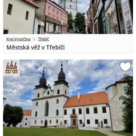
Kraj Vysočina
Třebíč
Městská věž v Třebíči