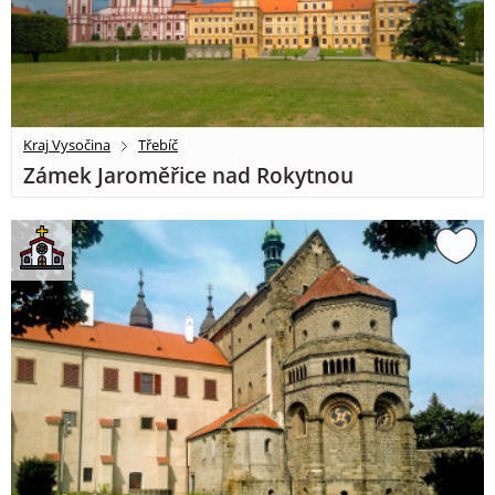
Kraj Vysočina
Třebíč
Zámek Jaroměřice nad Rokytnou