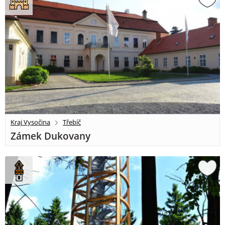
Kraj Vysočina
Třebíč
Zámek Dukovany