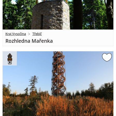
Kraj Vysočina
Třebíč
Rozhledna Mařenka