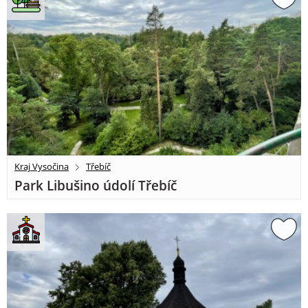
Kraj Vysočina
Třebíč
Park Libušino údolí Třebíč