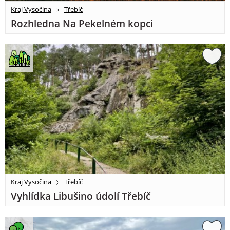
Kraj Vysočina
Třebíč
Rozhledna Na Pekelném kopci
Kraj Vysočina
Třebíč
Vyhlídka Libušino údolí Třebíč