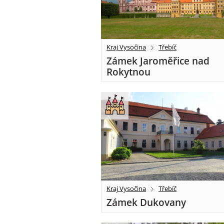
Kraj Vysočina
Třebíč
Zámek Jaroměřice nad
Rokytnou
Kraj Vysočina
Třebíč
Zámek Dukovany