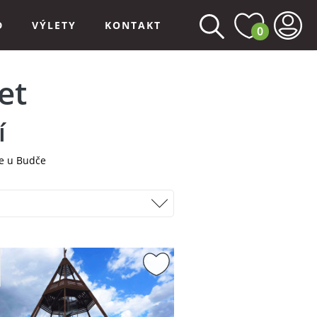
D
VÝLETY
KONTAKT
0
et
í
e u Budče