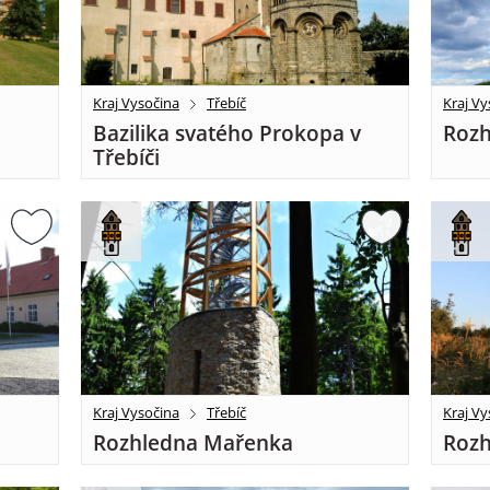
Kraj Vysočina
Třebíč
Kraj Vy
Bazilika svatého Prokopa v
Rozh
Třebíči
Kraj Vysočina
Třebíč
Kraj Vy
Rozhledna Mařenka
Rozh