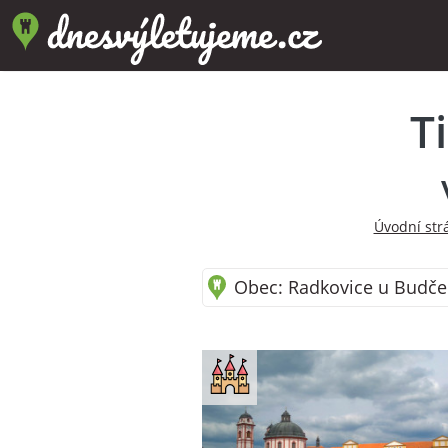
T
Úvodní str
Obec: Radkovice u Budče 