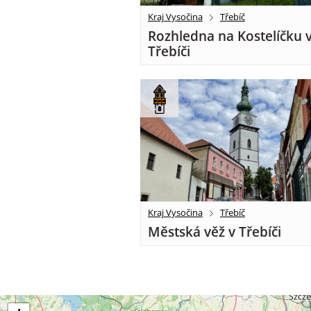
Kraj Vysočina
Třebíč
Rozhledna na Kostelíčku 
Třebíči
Kraj Vysočina
Třebíč
Městská věž v Třebíči