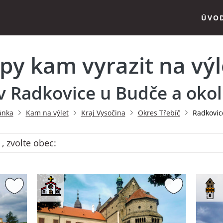
ÚVO
ipy kam vyrazit na výl
v Radkovice u Budče a okol
ánka
Kam na výlet
Kraj Vysočina
Okres Třebíč
Radkovic
, zvolte obec: