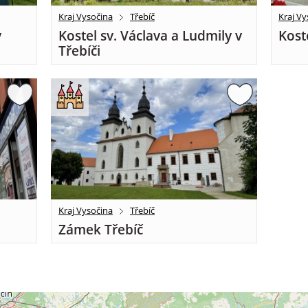
Kraj Vysočina
Třebíč
Kraj Vy
v
Kostel sv. Václava a Ludmily v
Kost
Třebíči
Kraj Vysočina
Třebíč
Zámek Třebíč