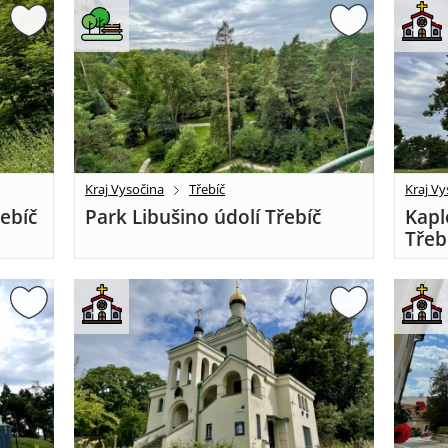
Kraj Vysočina
Třebíč
Kraj Vy
řebíč
Park Libušino údolí Třebíč
Kapl
Třeb