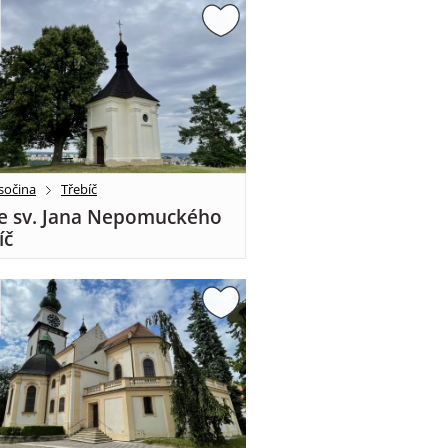
sočina
Třebíč
e sv. Jana Nepomuckého
íč