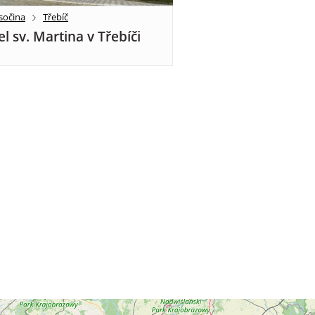
sočina
Třebíč
el sv. Martina v Třebíči