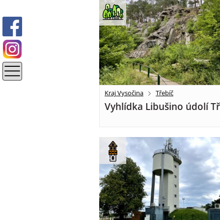
Kraj Vysočina
Třebíč
Vyhlídka Libušino údolí T