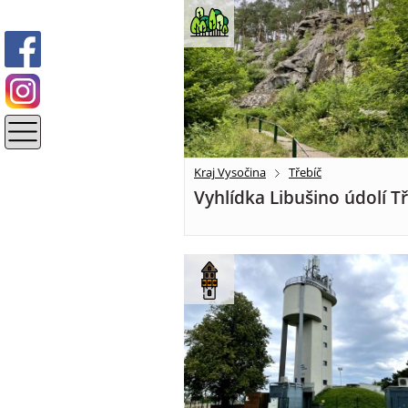
Kraj Vysočina
Třebíč
Vyhlídka Libušino údolí T