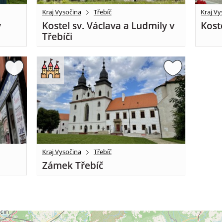
Kraj Vysočina
Třebíč
Kraj Vy
v
Kostel sv. Václava a Ludmily v
Kost
Třebíči
Kraj Vysočina
Třebíč
Zámek Třebíč