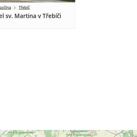
sočina
Třebíč
el sv. Martina v Třebíči