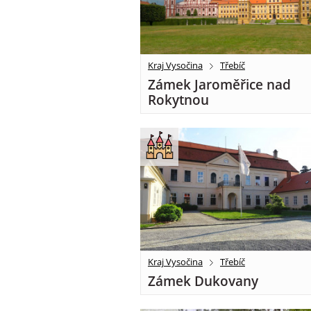
Kraj Vysočina
Třebíč
Zámek Jaroměřice nad
Rokytnou
Kraj Vysočina
Třebíč
Zámek Dukovany