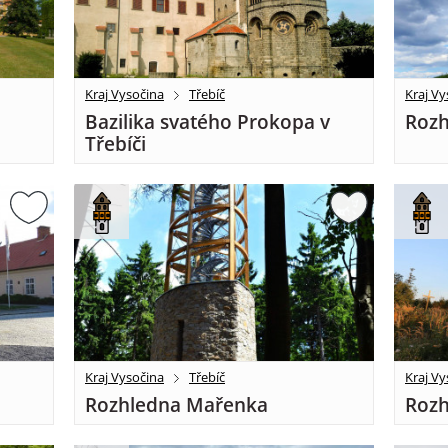
Kraj Vysočina
Třebíč
Kraj Vy
Bazilika svatého Prokopa v
Rozh
Třebíči
Kraj Vysočina
Třebíč
Kraj Vy
Rozhledna Mařenka
Rozh