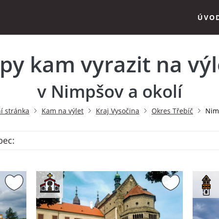
ÚVO
ipy kam vyrazit na výl
v Nimpšov a okolí
í stránka
Kam na výlet
Kraj Vysočina
Okres Třebíč
Nim
bec: