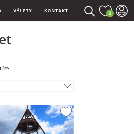
D
VÝLETY
KONTAKT
0
et
pšov