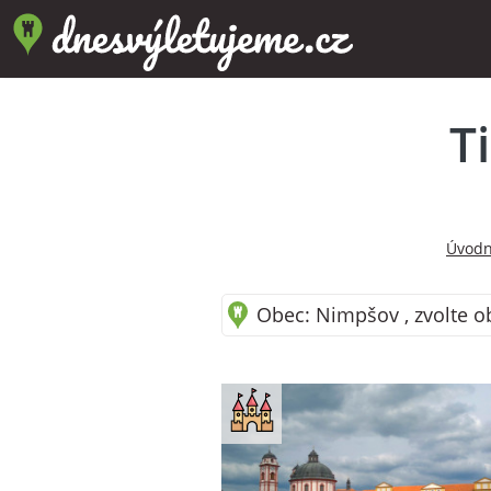
T
Úvodn
Obec: Nimpšov , zvolte o