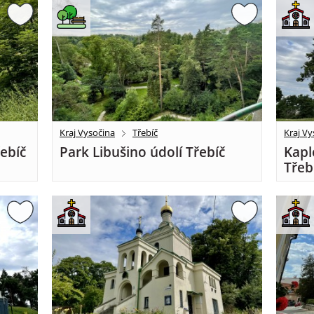
Kraj Vysočina
Třebíč
Kraj Vy
řebíč
Park Libušino údolí Třebíč
Kapl
Třeb