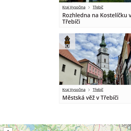
Kraj Vysočina
Třebíč
Rozhledna na Kostelíčku 
Třebíči
Kraj Vysočina
Třebíč
Městská věž v Třebíči