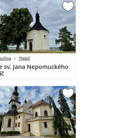
sočina
Třebíč
e sv. Jana Nepomuckého
íč