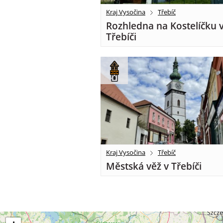
Kraj Vysočina
Třebíč
Rozhledna na Kostelíčku 
Třebíči
Kraj Vysočina
Třebíč
Městská věž v Třebíči