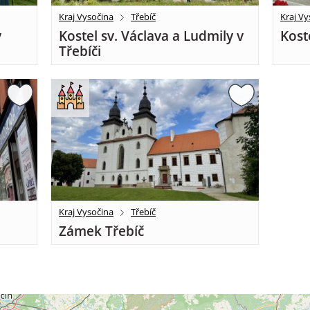
Kraj Vysočina
Třebíč
Kraj Vy
v
Kostel sv. Václava a Ludmily v
Kost
Třebíči
Kraj Vysočina
Třebíč
Zámek Třebíč