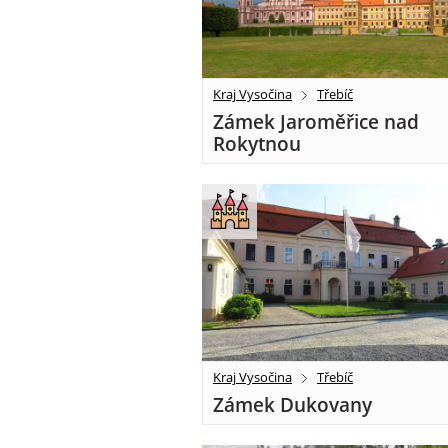
Kraj Vysočina
Třebíč
Zámek Jaroměřice nad
Rokytnou
Kraj Vysočina
Třebíč
Zámek Dukovany