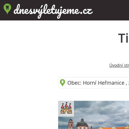
T
Úvodní st
Obec: Horní Heřmanice , 