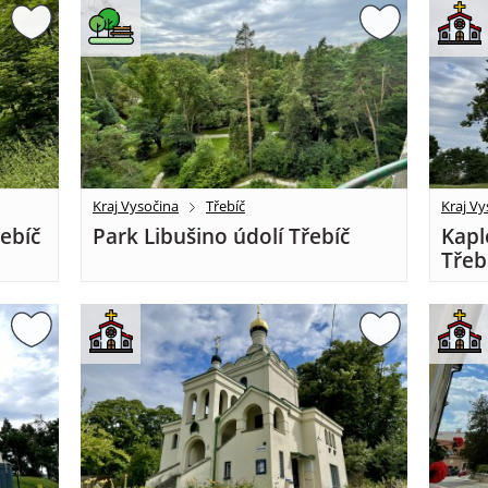
Kraj Vysočina
Třebíč
Kraj Vy
řebíč
Park Libušino údolí Třebíč
Kapl
Třeb