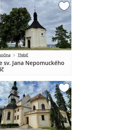
sočina
Třebíč
e sv. Jana Nepomuckého
íč