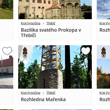
Kraj Vysočina
Třebíč
Kraj Vy
Bazilika svatého Prokopa v
Rozh
Třebíči
Kraj Vysočina
Třebíč
Kraj Vy
Rozhledna Mařenka
Rozh