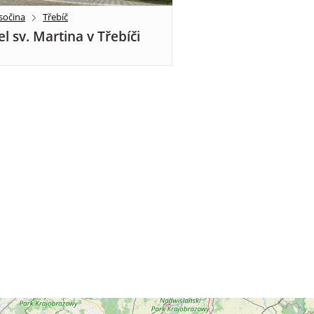
sočina
Třebíč
el sv. Martina v Třebíči