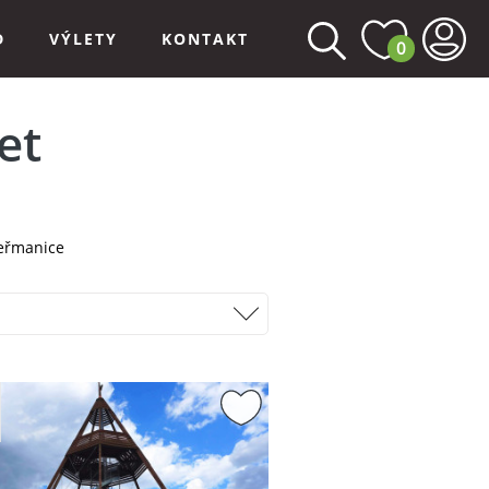
D
VÝLETY
KONTAKT
0
et
eřmanice