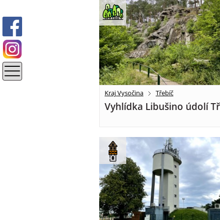
Kraj Vysočina
Třebíč
Vyhlídka Libušino údolí T