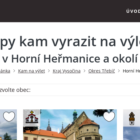
ÚVO
ipy kam vyrazit na výl
v Horní Heřmanice a okolí
ránka
Kam na výlet
Kraj Vysočina
Okres Třebíč
Horní H
zvolte obec: