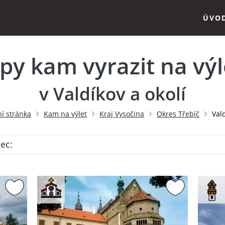
ÚVO
ipy kam vyrazit na výl
v Valdíkov a okolí
í stránka
Kam na výlet
Kraj Vysočina
Okres Třebíč
Val
bec: