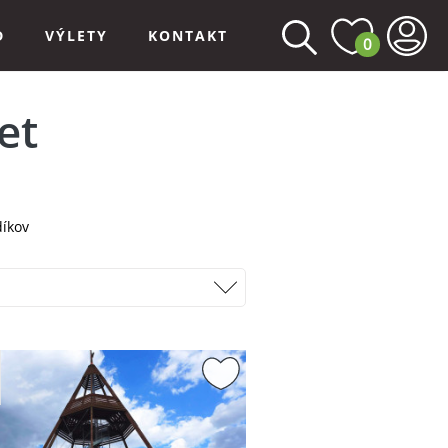
D
VÝLETY
KONTAKT
0
et
díkov