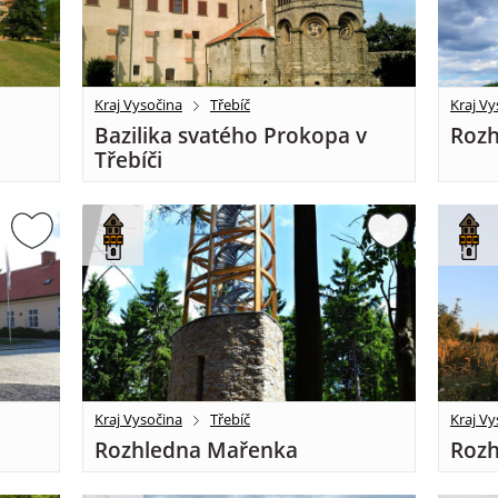
Kraj Vysočina
Třebíč
Kraj Vy
Bazilika svatého Prokopa v
Rozh
Třebíči
Kraj Vysočina
Třebíč
Kraj Vy
Rozhledna Mařenka
Rozh