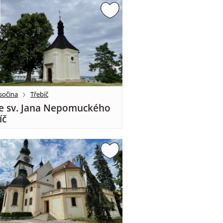
sočina
Třebíč
e sv. Jana Nepomuckého
íč