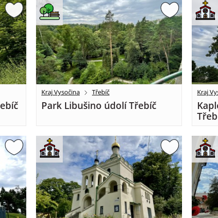
Kraj Vysočina
Třebíč
Kraj Vy
řebíč
Park Libušino údolí Třebíč
Kapl
Třeb