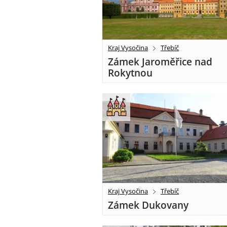
Kraj Vysočina
Třebíč
Zámek Jaroměřice nad
Rokytnou
Kraj Vysočina
Třebíč
Zámek Dukovany