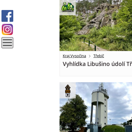
Kraj Vysočina
Třebíč
Vyhlídka Libušino údolí T