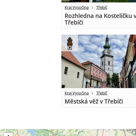
Kraj Vysočina
Třebíč
Rozhledna na Kostelíčku 
Třebíči
Kraj Vysočina
Třebíč
Městská věž v Třebíči