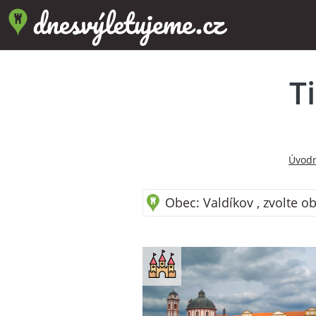
T
Úvodn
Obec: Valdíkov , zvolte o