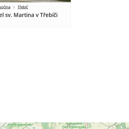
sočina
Třebíč
el sv. Martina v Třebíči