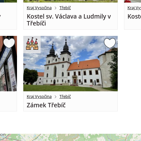
Kraj Vysočina
Třebíč
Kraj Vy
v
Kostel sv. Václava a Ludmily v
Kost
Třebíči
Kraj Vysočina
Třebíč
Zámek Třebíč