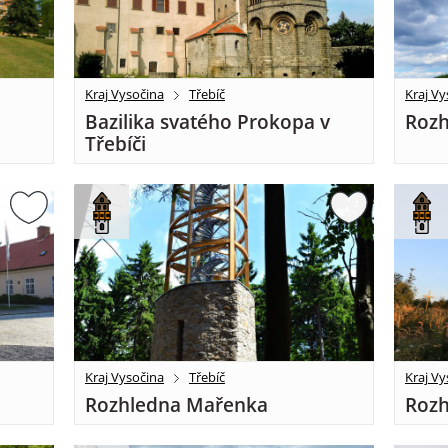
Kraj Vysočina
Třebíč
Kraj Vy
Bazilika svatého Prokopa v
Rozh
Třebíči
Kraj Vysočina
Třebíč
Kraj Vy
Rozhledna Mařenka
Rozh