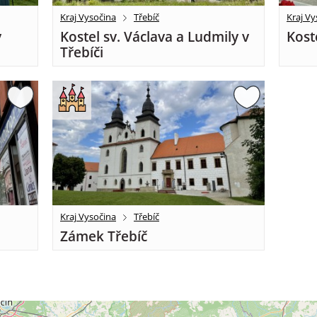
Kraj Vysočina
Třebíč
Kraj Vy
v
Kostel sv. Václava a Ludmily v
Kost
Třebíči
Kraj Vysočina
Třebíč
Zámek Třebíč