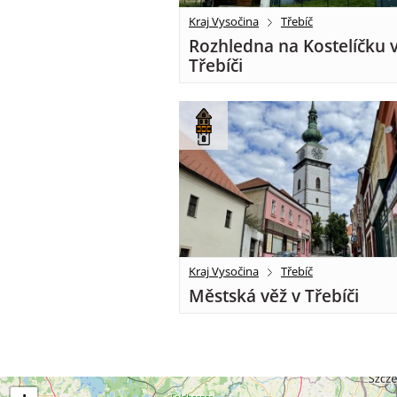
Kraj Vysočina
Třebíč
Rozhledna na Kostelíčku 
Třebíči
Kraj Vysočina
Třebíč
Městská věž v Třebíči