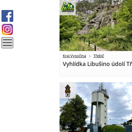
Kraj Vysočina
Třebíč
Vyhlídka Libušino údolí T