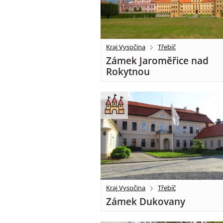
Kraj Vysočina
Třebíč
Zámek Jaroměřice nad
Rokytnou
Kraj Vysočina
Třebíč
Zámek Dukovany