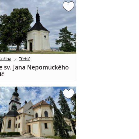
sočina
Třebíč
e sv. Jana Nepomuckého
íč