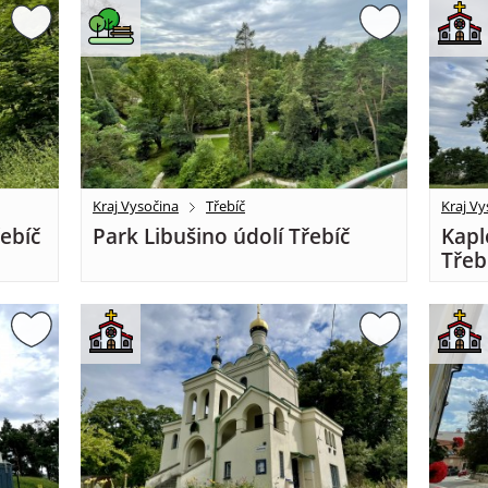
Kraj Vysočina
Třebíč
Kraj Vy
řebíč
Park Libušino údolí Třebíč
Kapl
Třeb