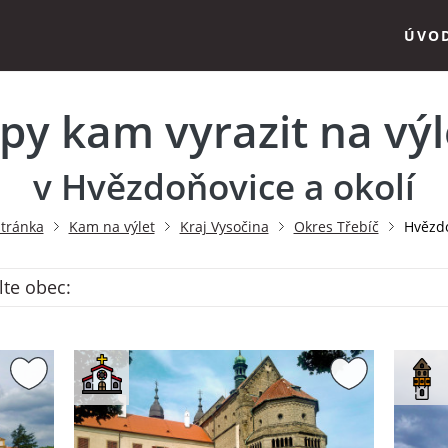
ÚVO
ipy kam vyrazit na výl
v Hvězdoňovice a okolí
stránka
Kam na výlet
Kraj Vysočina
Okres Třebíč
Hvězd
lte obec: