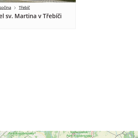
sočina
Třebíč
el sv. Martina v Třebíči