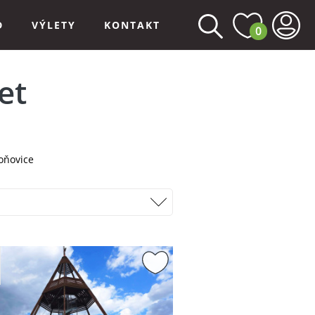
D
VÝLETY
KONTAKT
0
et
oňovice