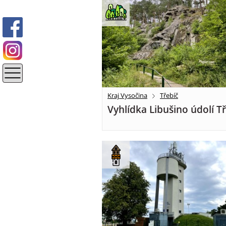
Kraj Vysočina
Třebíč
Vyhlídka Libušino údolí T