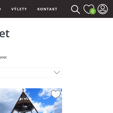
D
VÝLETY
KONTAKT
0
et
unec