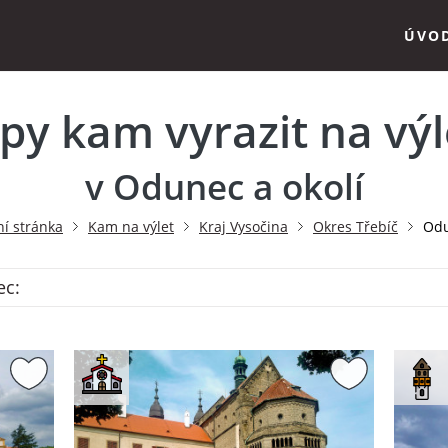
ÚVO
ipy kam vyrazit na výl
v Odunec a okolí
í stránka
Kam na výlet
Kraj Vysočina
Okres Třebíč
Od
ec: