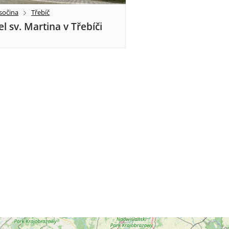
sočina
Třebíč
el sv. Martina v Třebíči