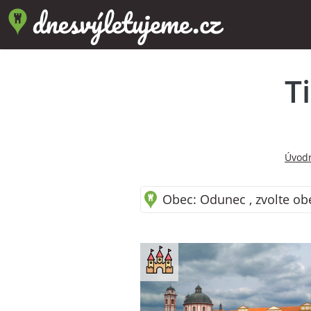
T
Úvodn
Obec: Odunec , zvolte ob