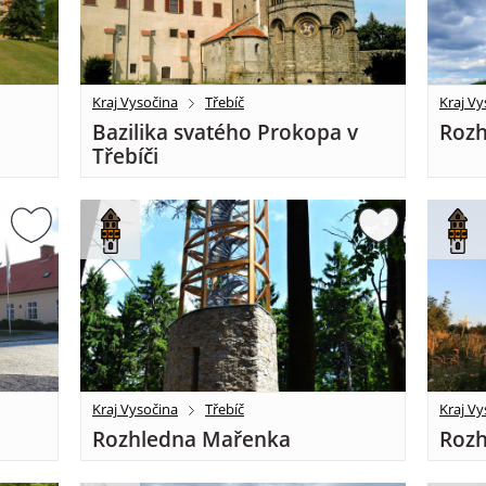
Kraj Vysočina
Třebíč
Kraj Vy
Bazilika svatého Prokopa v
Rozh
Třebíči
Kraj Vysočina
Třebíč
Kraj Vy
Rozhledna Mařenka
Rozh