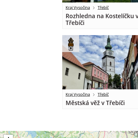
Kraj Vysočina
Třebíč
Rozhledna na Kostelíčku 
Třebíči
Kraj Vysočina
Třebíč
Městská věž v Třebíči