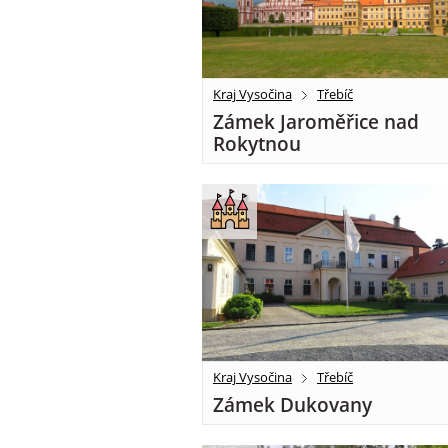
Kraj Vysočina
Třebíč
Zámek Jaroměřice nad
Rokytnou
Kraj Vysočina
Třebíč
Zámek Dukovany