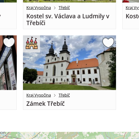
Kraj Vysočina
Třebíč
Kraj Vy
v
Kostel sv. Václava a Ludmily v
Kost
Třebíči
Kraj Vysočina
Třebíč
Zámek Třebíč