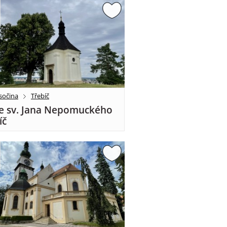
sočina
Třebíč
e sv. Jana Nepomuckého
íč