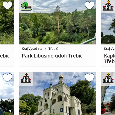
Kraj Vysočina
Třebíč
Kraj Vy
řebíč
Park Libušino údolí Třebíč
Kapl
Třeb