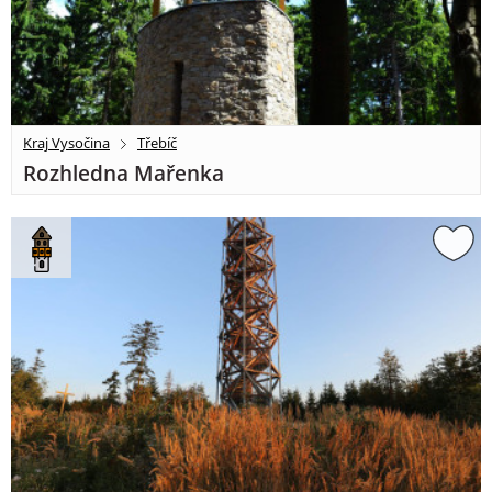
Kraj Vysočina
Třebíč
Rozhledna Mařenka