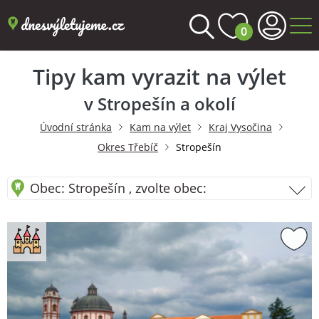
0
Tipy kam vyrazit na výlet
v Stropešín a okolí
Úvodní stránka
Kam na výlet
Kraj Vysočina
Okres Třebíč
Stropešín
Obec: Stropešín , zvolte obec: