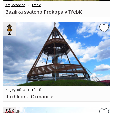
Kraj Vysočina
Třebíč
Bazilika svatého Prokopa v Třebíči
Kraj Vysočina
Třebíč
Rozhledna Ocmanice