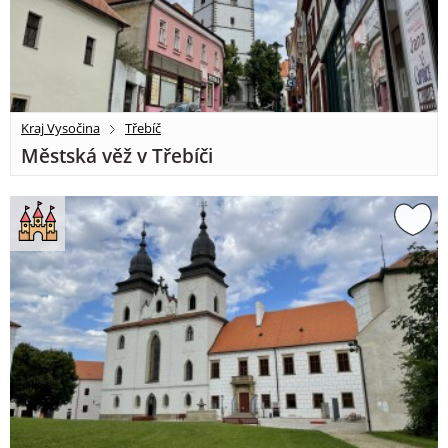
Kraj Vysočina
Třebíč
Městská věž v Třebíči