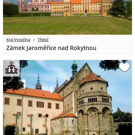
Kraj Vysočina
Třebíč
Zámek Jaroměřice nad Rokytnou