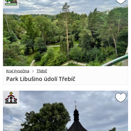
Kraj Vysočina
Třebíč
Park Libušino údolí Třebíč