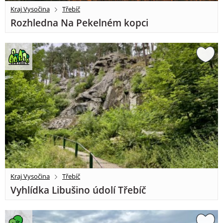
Kraj Vysočina
Třebíč
Rozhledna Na Pekelném kopci
Kraj Vysočina
Třebíč
Vyhlídka Libušino údolí Třebíč