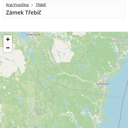
Kraj Vysočina
Třebíč
Zámek Třebíč
+
−