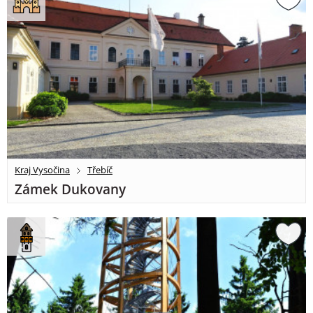
Kraj Vysočina
Třebíč
Zámek Dukovany