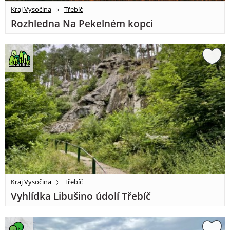
Kraj Vysočina
Třebíč
Rozhledna Na Pekelném kopci
Kraj Vysočina
Třebíč
Vyhlídka Libušino údolí Třebíč