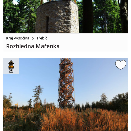
Kraj Vysočina
Třebíč
Rozhledna Mařenka