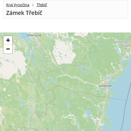
Kraj Vysočina
Třebíč
Zámek Třebíč
+
−