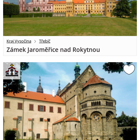
Kraj Vysočina
Třebíč
Zámek Jaroměřice nad Rokytnou