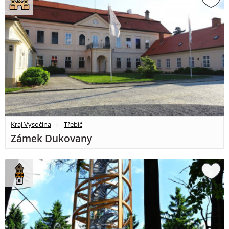
Kraj Vysočina
Třebíč
Zámek Dukovany