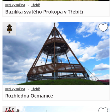
Kraj Vysočina
Třebíč
Bazilika svatého Prokopa v Třebíči
Kraj Vysočina
Třebíč
Rozhledna Ocmanice