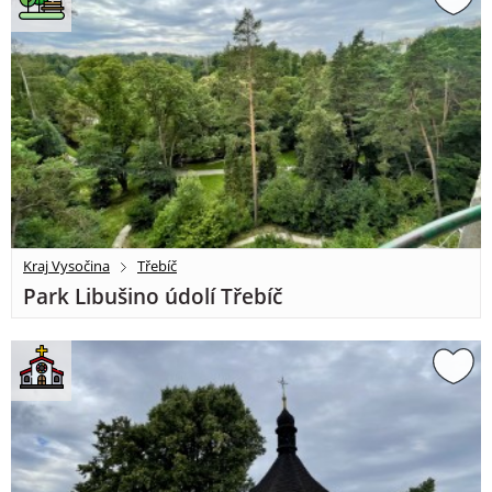
Kraj Vysočina
Třebíč
Park Libušino údolí Třebíč