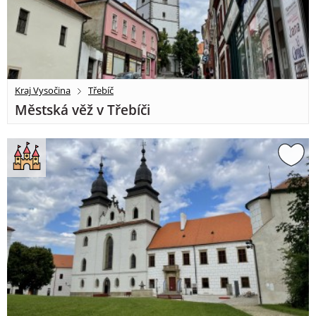
Kraj Vysočina
Třebíč
Městská věž v Třebíči