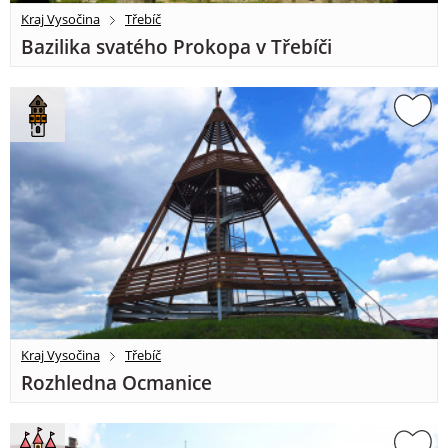
Kraj Vysočina
Třebíč
Bazilika svatého Prokopa v Třebíči
Kraj Vysočina
Třebíč
Rozhledna Ocmanice