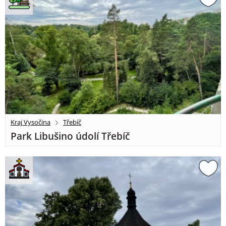
Kraj Vysočina
Třebíč
Park Libušino údolí Třebíč