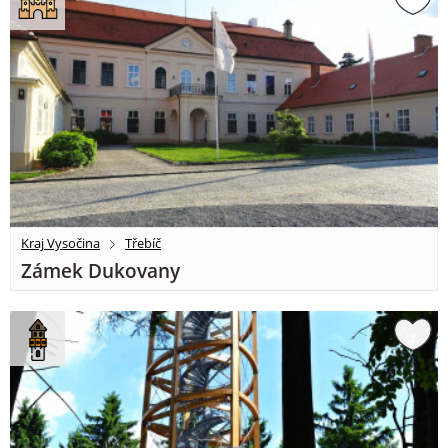
Kraj Vysočina
Třebíč
Zámek Dukovany