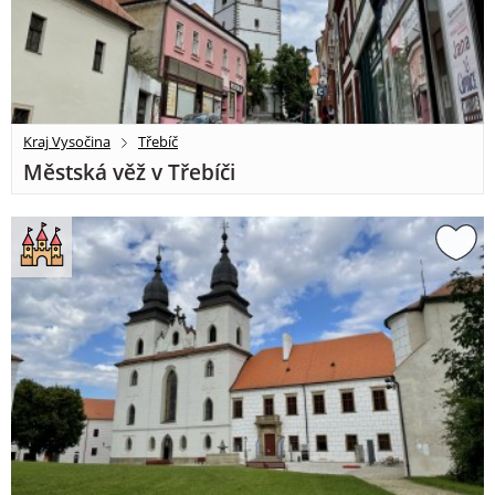
Kraj Vysočina
Třebíč
Městská věž v Třebíči