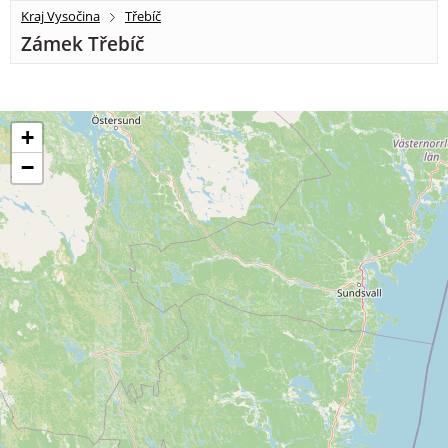
Kraj Vysočina
Třebíč
Zámek Třebíč
+
−