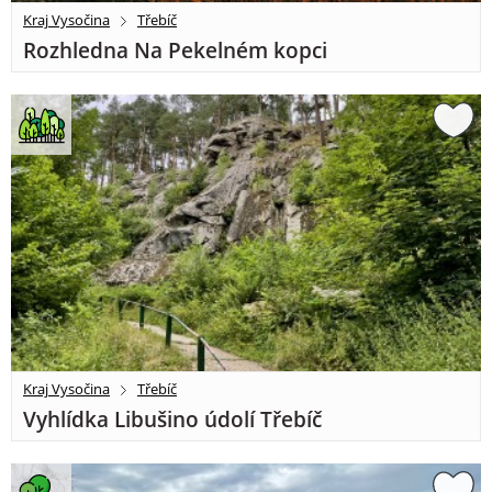
Kraj Vysočina
Třebíč
Rozhledna Na Pekelném kopci
Kraj Vysočina
Třebíč
Vyhlídka Libušino údolí Třebíč