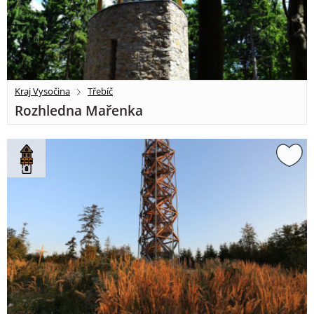
Kraj Vysočina
Třebíč
Rozhledna Mařenka