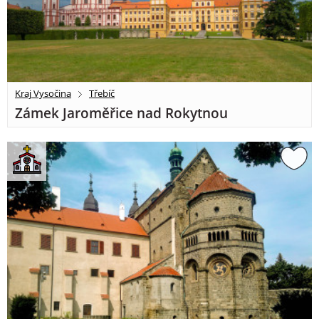
Kraj Vysočina
Třebíč
Zámek Jaroměřice nad Rokytnou