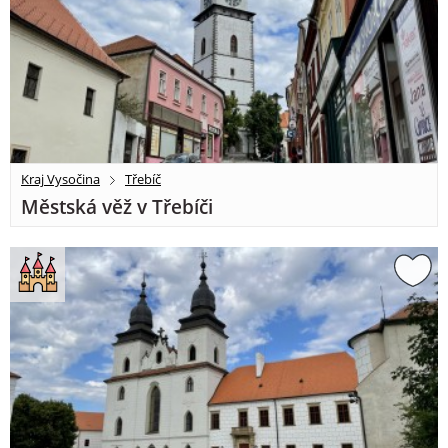
Kraj Vysočina
Třebíč
Městská věž v Třebíči