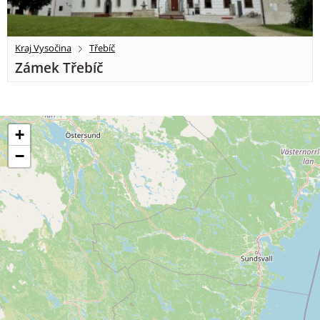
Kraj Vysočina
Třebíč
Zámek Třebíč
+
−