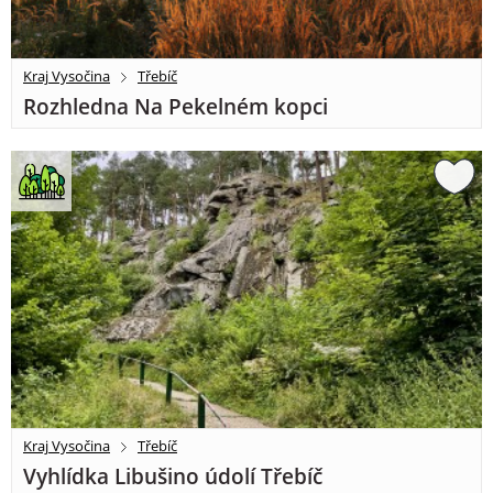
Kraj Vysočina
Třebíč
Rozhledna Na Pekelném kopci
Kraj Vysočina
Třebíč
Vyhlídka Libušino údolí Třebíč