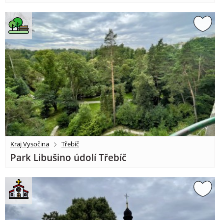
Kraj Vysočina
Třebíč
Park Libušino údolí Třebíč