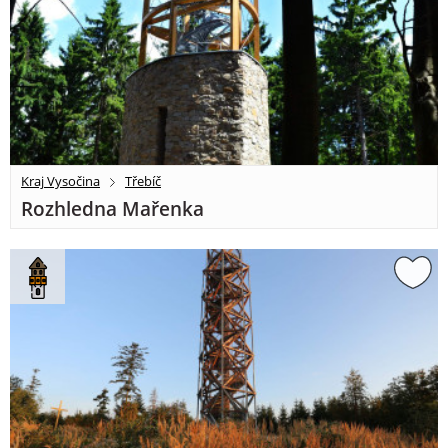
Kraj Vysočina
Třebíč
Rozhledna Mařenka