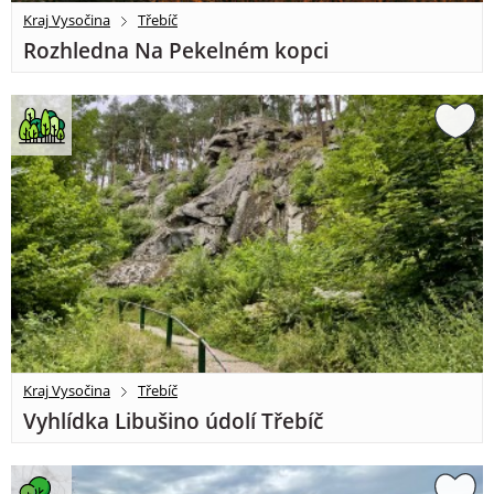
Kraj Vysočina
Třebíč
Rozhledna Na Pekelném kopci
Kraj Vysočina
Třebíč
Vyhlídka Libušino údolí Třebíč