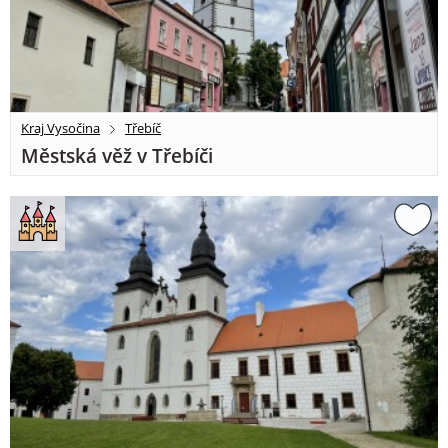
Kraj Vysočina
Třebíč
Městská věž v Třebíči