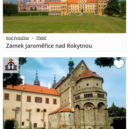
Kraj Vysočina
Třebíč
Zámek Jaroměřice nad Rokytnou