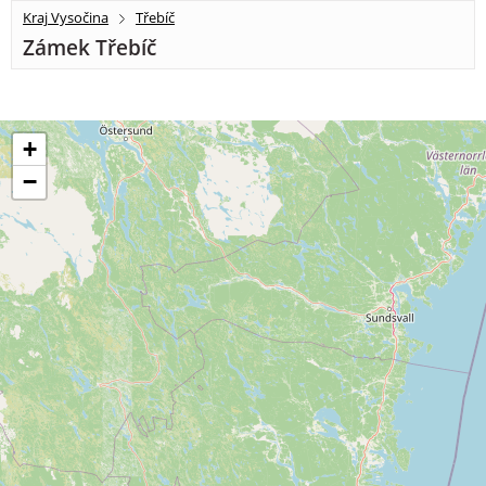
Kraj Vysočina
Třebíč
Zámek Třebíč
+
−