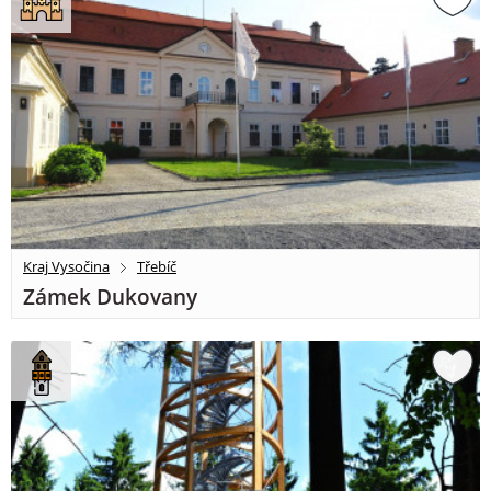
Kraj Vysočina
Třebíč
Zámek Dukovany