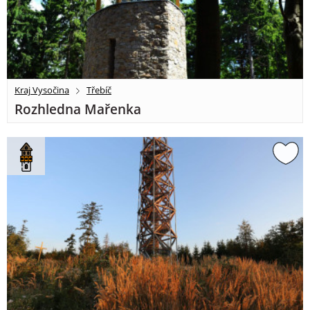
Kraj Vysočina
Třebíč
Rozhledna Mařenka