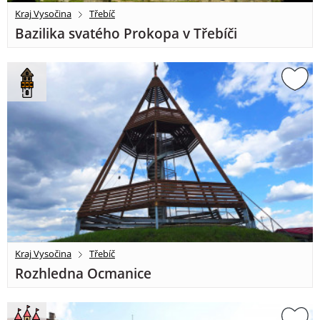
Kraj Vysočina
Třebíč
Bazilika svatého Prokopa v Třebíči
Kraj Vysočina
Třebíč
Rozhledna Ocmanice