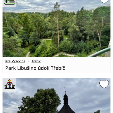
Kraj Vysočina
Třebíč
Park Libušino údolí Třebíč