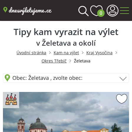
0
Tipy kam vyrazit na výlet
v Želetava a okolí
Úvodní stránka
Kam na výlet
Kraj Vysočina
Okres Třebíč
Želetava
Obec: Želetava , zvolte obec: