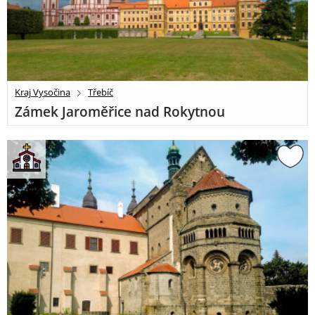
Kraj Vysočina
Třebíč
Zámek Jaroměřice nad Rokytnou