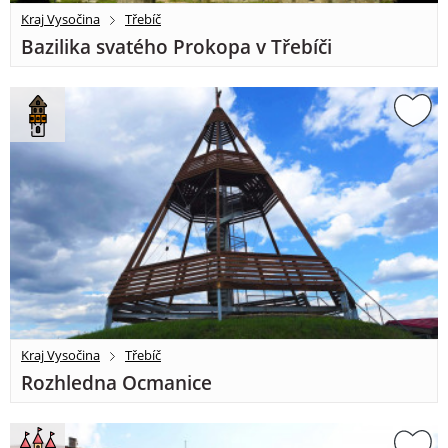
Kraj Vysočina
Třebíč
Bazilika svatého Prokopa v Třebíči
Kraj Vysočina
Třebíč
Rozhledna Ocmanice