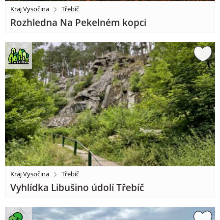
Kraj Vysočina
Třebíč
Rozhledna Na Pekelném kopci
Kraj Vysočina
Třebíč
Vyhlídka Libušino údolí Třebíč