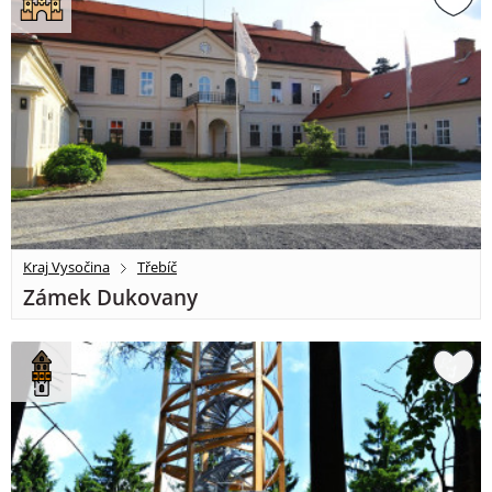
Kraj Vysočina
Třebíč
Zámek Dukovany