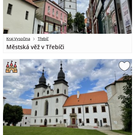
Kraj Vysočina
Třebíč
Městská věž v Třebíči