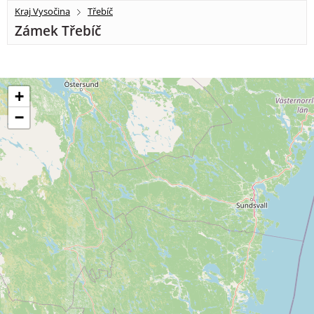
Kraj Vysočina
Třebíč
Zámek Třebíč
+
−