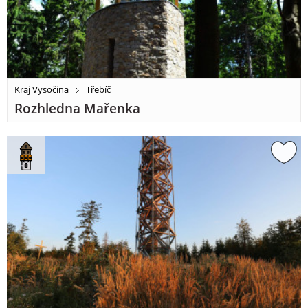
Kraj Vysočina
Třebíč
Rozhledna Mařenka