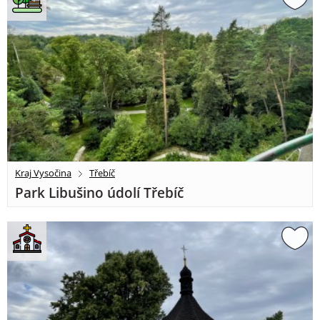
Kraj Vysočina
Třebíč
Park Libušino údolí Třebíč