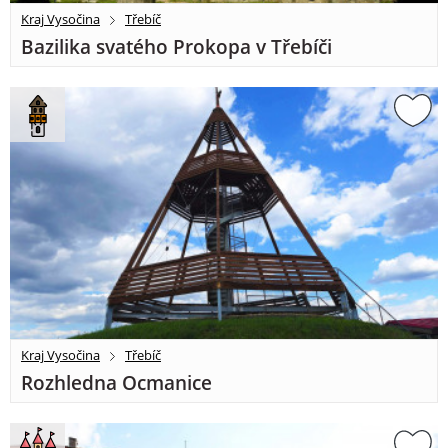
Kraj Vysočina
Třebíč
Bazilika svatého Prokopa v Třebíči
Kraj Vysočina
Třebíč
Rozhledna Ocmanice