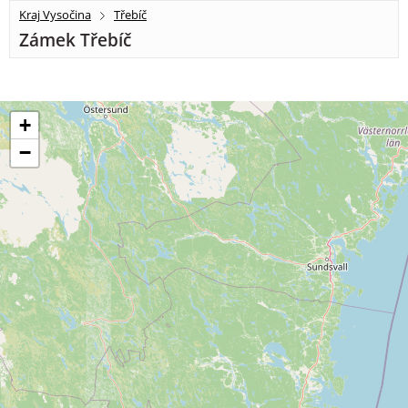
Kraj Vysočina
Třebíč
Zámek Třebíč
+
−