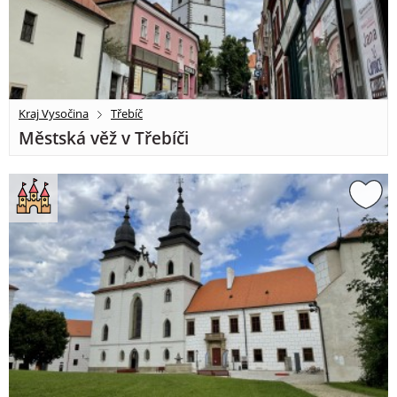
Kraj Vysočina
Třebíč
Městská věž v Třebíči