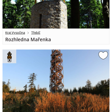
Kraj Vysočina
Třebíč
Rozhledna Mařenka