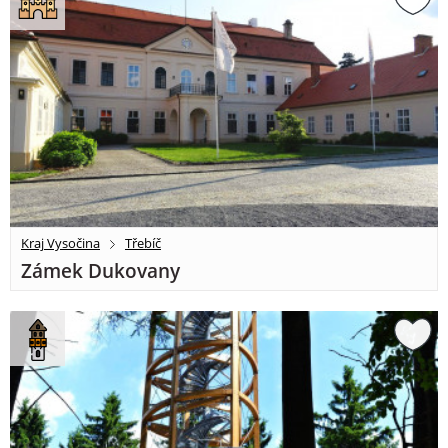
Kraj Vysočina
Třebíč
Zámek Dukovany