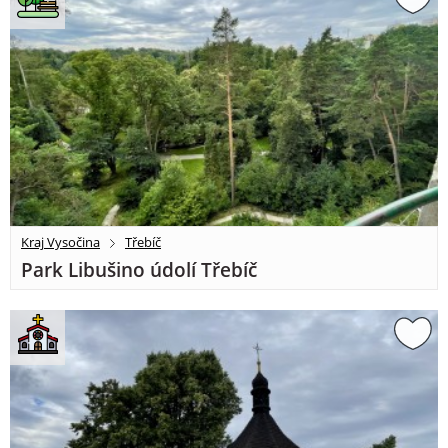
Kraj Vysočina
Třebíč
Park Libušino údolí Třebíč