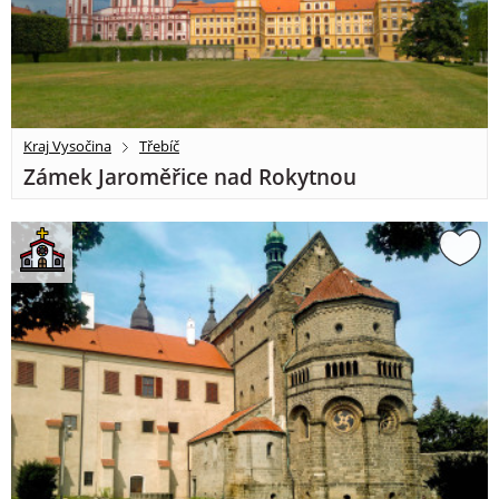
Kraj Vysočina
Třebíč
Zámek Jaroměřice nad Rokytnou