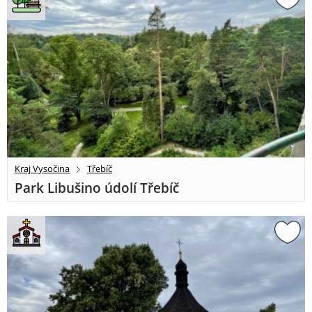
Kraj Vysočina
Třebíč
Park Libušino údolí Třebíč