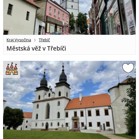
Kraj Vysočina
Třebíč
Městská věž v Třebíči