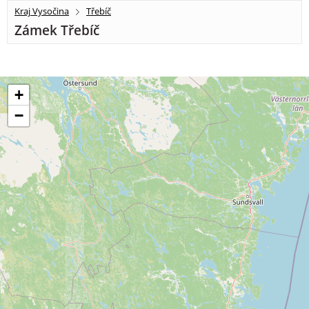
Kraj Vysočina
Třebíč
Zámek Třebíč
+
−