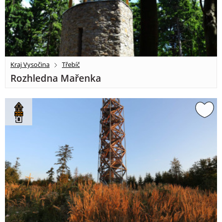
Kraj Vysočina
Třebíč
Rozhledna Mařenka