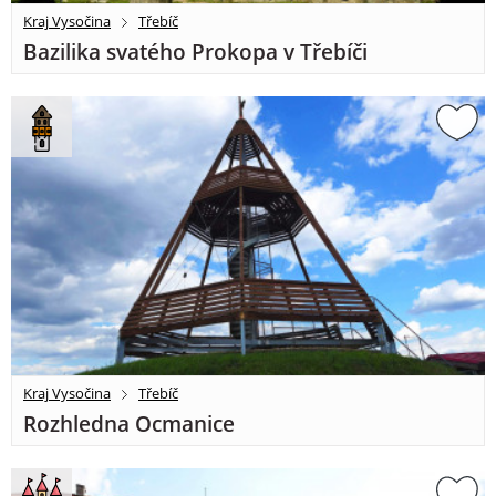
Kraj Vysočina
Třebíč
Bazilika svatého Prokopa v Třebíči
Kraj Vysočina
Třebíč
Rozhledna Ocmanice