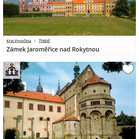
Kraj Vysočina
Třebíč
Zámek Jaroměřice nad Rokytnou