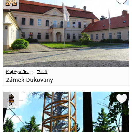
Kraj Vysočina
Třebíč
Zámek Dukovany