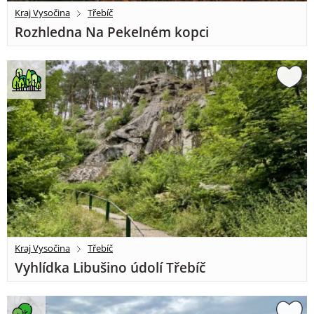
Kraj Vysočina
Třebíč
Rozhledna Na Pekelném kopci
Kraj Vysočina
Třebíč
Vyhlídka Libušino údolí Třebíč