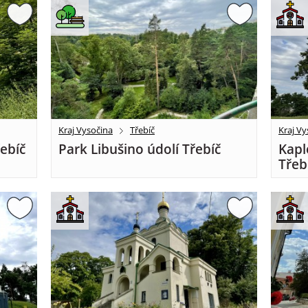
Kraj Vysočina
Třebíč
Kraj Vy
řebíč
Park Libušino údolí Třebíč
Kapl
Třeb