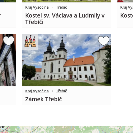
Kraj Vysočina
Třebíč
Kraj Vy
v
Kostel sv. Václava a Ludmily v
Kost
Třebíči
Kraj Vysočina
Třebíč
Zámek Třebíč