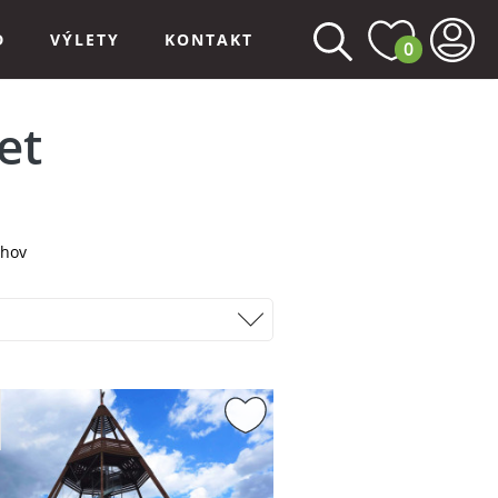
D
VÝLETY
KONTAKT
0
et
chov