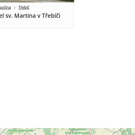
sočina
Třebíč
el sv. Martina v Třebíči