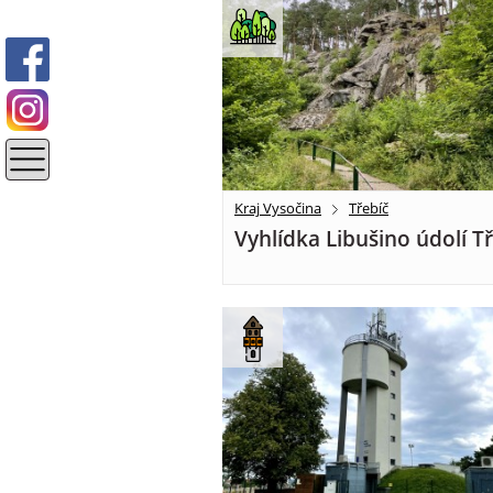
Kraj Vysočina
Třebíč
Vyhlídka Libušino údolí T