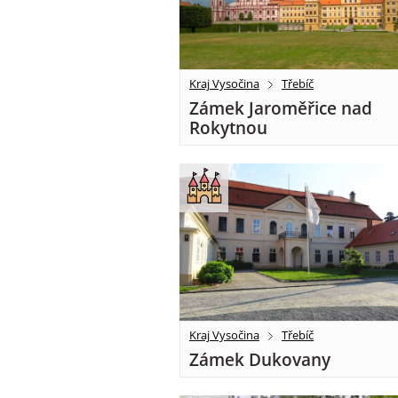
Kraj Vysočina
Třebíč
Zámek Jaroměřice nad
Rokytnou
Kraj Vysočina
Třebíč
Zámek Dukovany