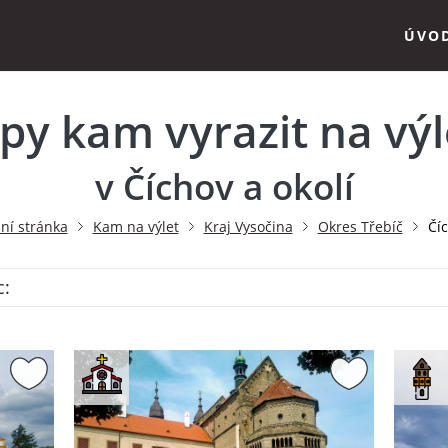
ÚVO
ipy kam vyrazit na výl
v Číchov a okolí
ní stránka
Kam na výlet
Kraj Vysočina
Okres Třebíč
Čí
c: