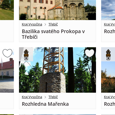
Kraj Vysočina
Třebíč
Kraj Vy
Bazilika svatého Prokopa v
Rozh
Třebíči
Kraj Vysočina
Třebíč
Kraj Vy
Rozhledna Mařenka
Rozh