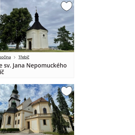
sočina
Třebíč
e sv. Jana Nepomuckého
íč