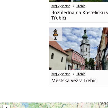
Kraj Vysočina
Třebíč
Rozhledna na Kostelíčku 
Třebíči
Kraj Vysočina
Třebíč
Městská věž v Třebíči