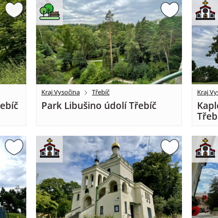
Kraj Vysočina
Třebíč
Kraj Vy
řebíč
Park Libušino údolí Třebíč
Kapl
Třeb