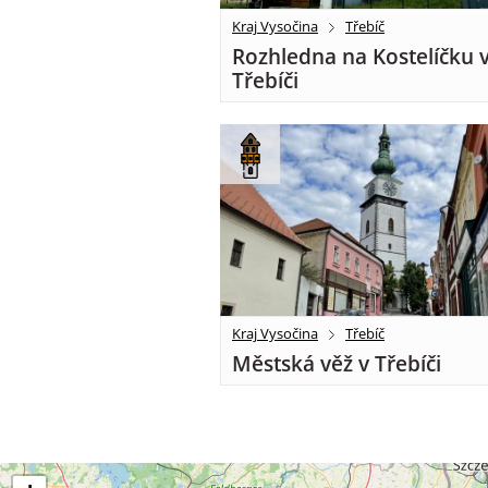
Kraj Vysočina
Třebíč
Rozhledna na Kostelíčku 
Třebíči
Kraj Vysočina
Třebíč
Městská věž v Třebíči