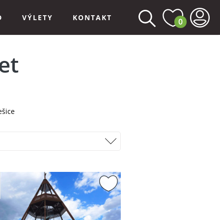
D
VÝLETY
KONTAKT
0
et
ešice