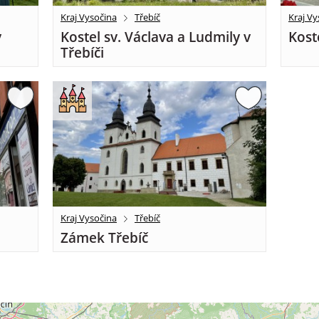
Kraj Vysočina
Třebíč
Kraj Vy
v
Kostel sv. Václava a Ludmily v
Kost
Třebíči
Kraj Vysočina
Třebíč
Zámek Třebíč