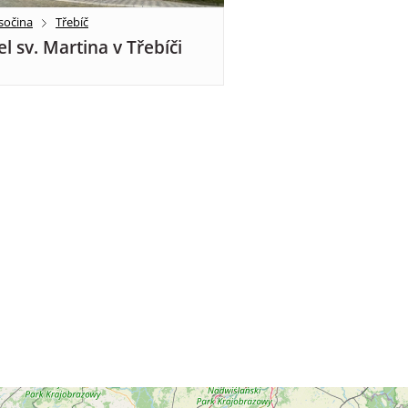
sočina
Třebíč
el sv. Martina v Třebíči