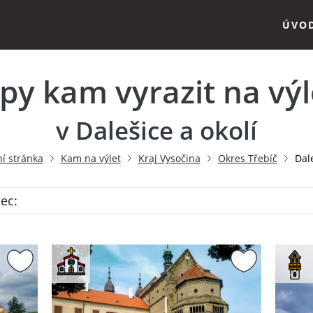
ÚVO
ipy kam vyrazit na výl
v Dalešice a okolí
í stránka
Kam na výlet
Kraj Vysočina
Okres Třebíč
Dal
bec: