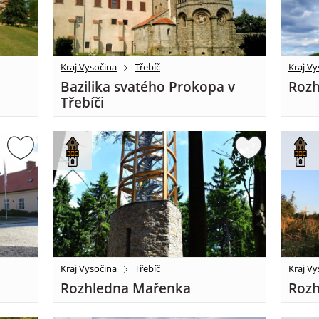
Kraj Vysočina
Třebíč
Kraj Vy
Bazilika svatého Prokopa v
Rozh
Třebíči
Kraj Vysočina
Třebíč
Kraj Vy
Rozhledna Mařenka
Rozh