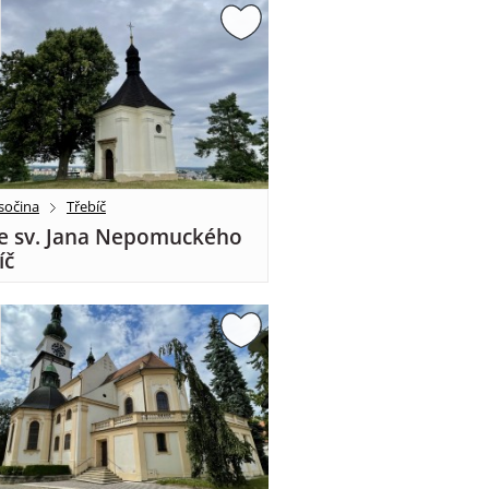
sočina
Třebíč
e sv. Jana Nepomuckého
íč