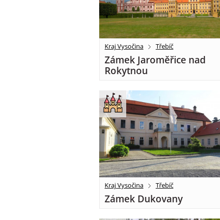
Kraj Vysočina
Třebíč
Zámek Jaroměřice nad
Rokytnou
Kraj Vysočina
Třebíč
Zámek Dukovany