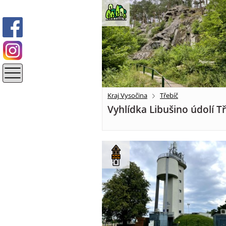
Kraj Vysočina
Třebíč
Vyhlídka Libušino údolí T