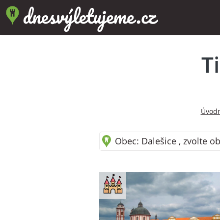
T
Úvodn
Obec: Dalešice , zvolte o