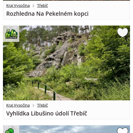
Kraj Vysočina
Třebíč
Rozhledna Na Pekelném kopci
Kraj Vysočina
Třebíč
Vyhlídka Libušino údolí Třebíč