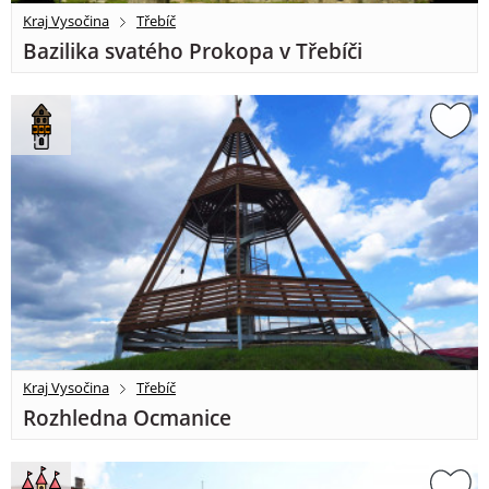
Kraj Vysočina
Třebíč
Bazilika svatého Prokopa v Třebíči
Kraj Vysočina
Třebíč
Rozhledna Ocmanice