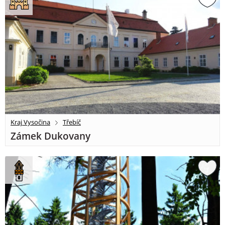
Kraj Vysočina
Třebíč
Zámek Dukovany