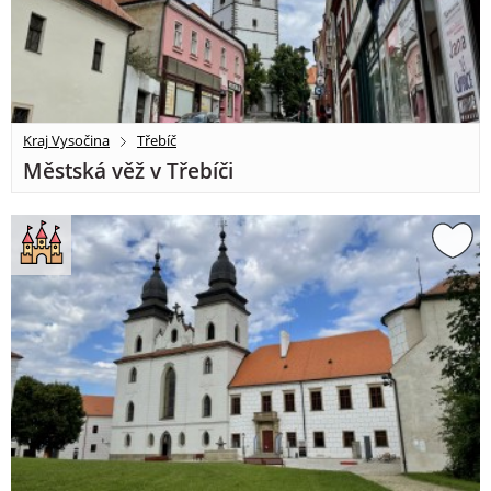
Kraj Vysočina
Třebíč
Městská věž v Třebíči