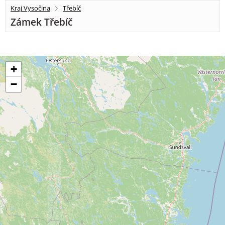
Kraj Vysočina
Třebíč
Zámek Třebíč
+
−