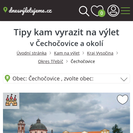
0
Tipy kam vyrazit na výlet
v Čechočovice a okolí
Úvodní stránka
Kam na výlet
Kraj Vysočina
Okres Třebíč
Čechočovice
Obec: Čechočovice , zvolte obec: