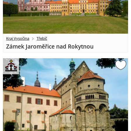
Kraj Vysočina
Třebíč
Zámek Jaroměřice nad Rokytnou