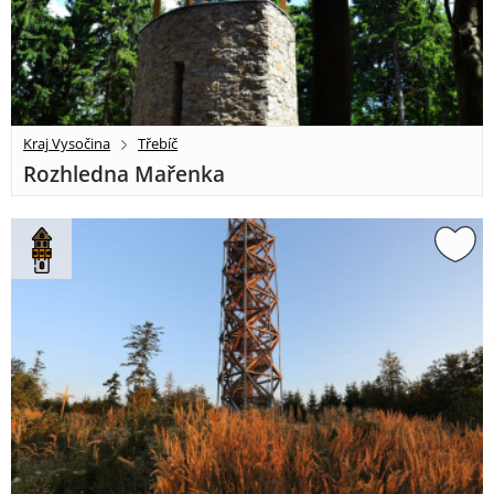
Kraj Vysočina
Třebíč
Rozhledna Mařenka