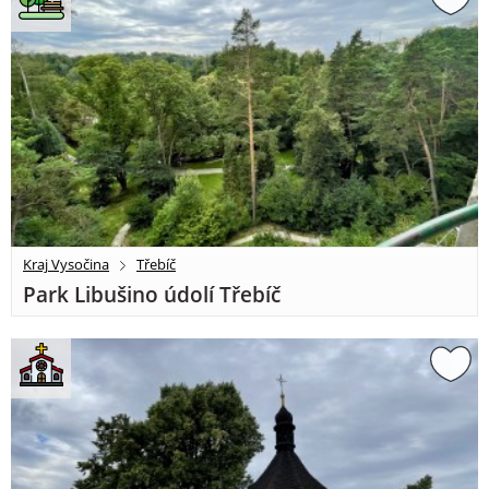
Kraj Vysočina
Třebíč
Park Libušino údolí Třebíč