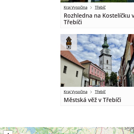
Kraj Vysočina
Třebíč
Rozhledna na Kostelíčku 
Třebíči
Kraj Vysočina
Třebíč
Městská věž v Třebíči