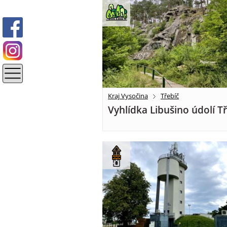
Kraj Vysočina
Třebíč
Vyhlídka Libušino údolí T