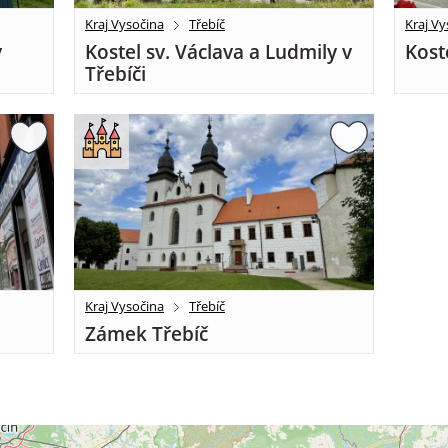
Kraj Vysočina
Třebíč
Kraj Vy
v
Kostel sv. Václava a Ludmily v
Kost
Třebíči
Kraj Vysočina
Třebíč
Zámek Třebíč