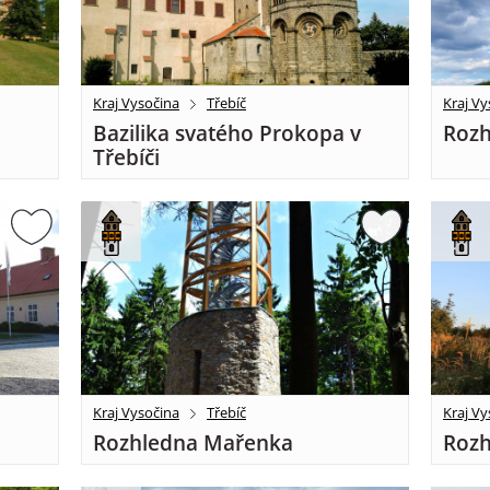
Kraj Vysočina
Třebíč
Kraj Vy
Bazilika svatého Prokopa v
Rozh
Třebíči
Kraj Vysočina
Třebíč
Kraj Vy
Rozhledna Mařenka
Rozh