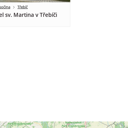
sočina
Třebíč
el sv. Martina v Třebíči