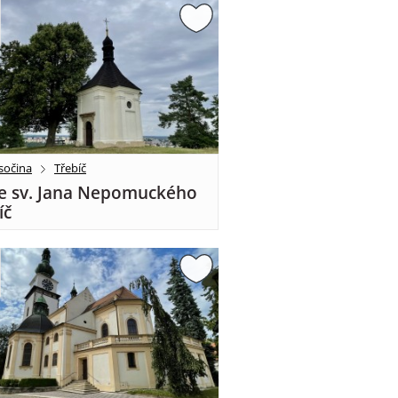
sočina
Třebíč
e sv. Jana Nepomuckého
íč