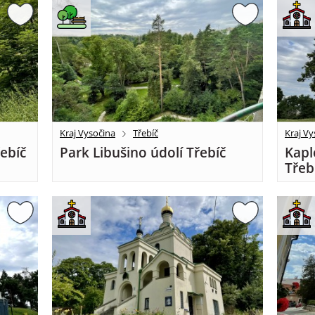
Kraj Vysočina
Třebíč
Kraj Vy
řebíč
Park Libušino údolí Třebíč
Kapl
Třeb