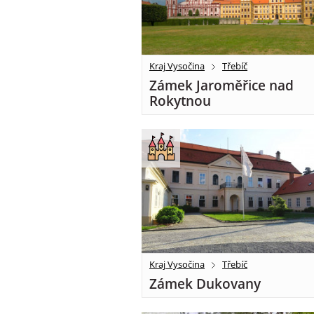
Kraj Vysočina
Třebíč
Zámek Jaroměřice nad
Rokytnou
Kraj Vysočina
Třebíč
Zámek Dukovany