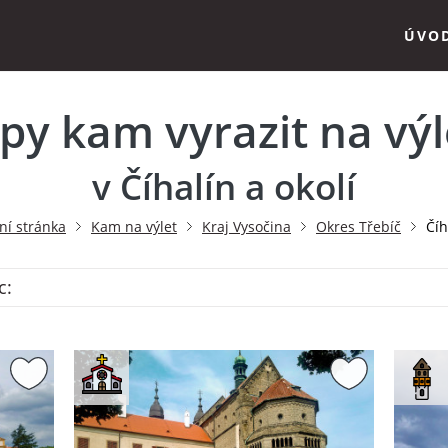
ÚVO
ipy kam vyrazit na výl
v Číhalín a okolí
ní stránka
Kam na výlet
Kraj Vysočina
Okres Třebíč
Číh
c: