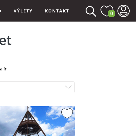
D
VÝLETY
KONTAKT
0
et
alín