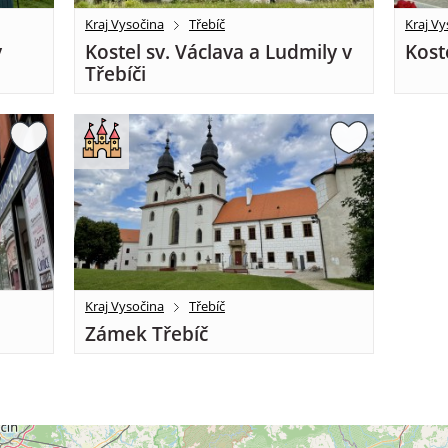
Kraj Vysočina
Třebíč
Kraj Vy
v
Kostel sv. Václava a Ludmily v
Kost
Třebíči
Kraj Vysočina
Třebíč
Zámek Třebíč