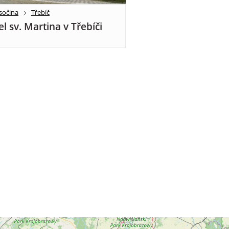
sočina
Třebíč
el sv. Martina v Třebíči