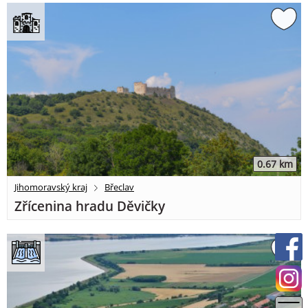
0.67 km
Jihomoravský kraj
Břeclav
Zřícenina hradu Děvičky