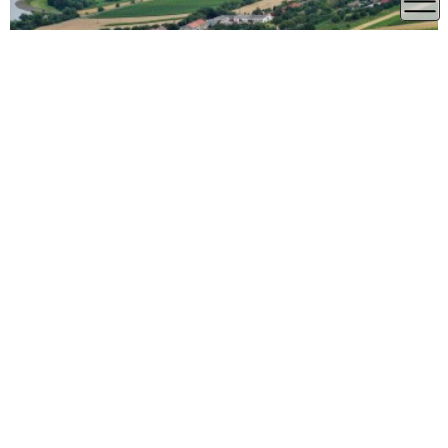
1.78 km
Jihomoravský kraj
Břeclav
Vodní nádrž Nové Mlýny