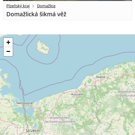
Plzeňský kraj
Domažlice
Domažlická šikmá věž
+
−