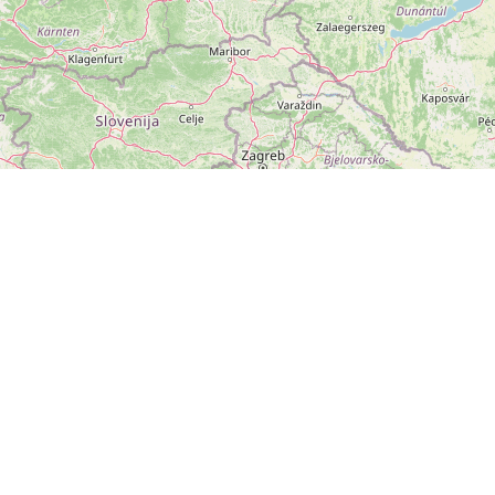
ZOBRAZIT
VELKOU MAPU
Leaflet
|
©
OpenStreetMap
přispěvatelé