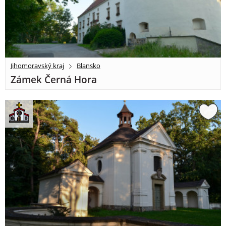
Jihomoravský kraj
Blansko
Zámek Černá Hora