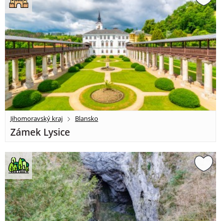
Jihomoravský kraj
Blansko
Zámek Lysice