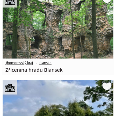
Jihomoravský kraj
Blansko
Zřícenina hradu Blansek