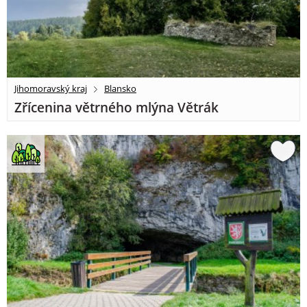
Jihomoravský kraj
Blansko
Zřícenina větrného mlýna Větrák