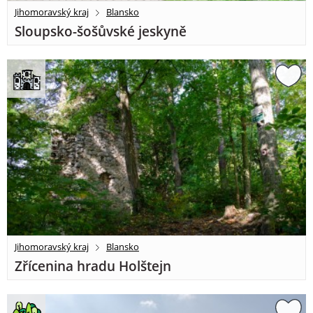
Jihomoravský kraj
Blansko
Sloupsko-šošůvské jeskyně
Jihomoravský kraj
Blansko
Zřícenina hradu Holštejn