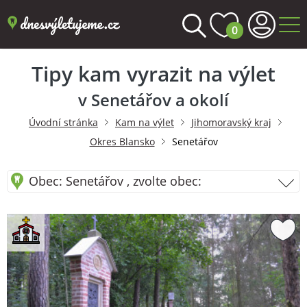
0
Tipy kam vyrazit na výlet
v Senetářov a okolí
Úvodní stránka
Kam na výlet
Jihomoravský kraj
Okres Blansko
Senetářov
Obec: Senetářov , zvolte obec: