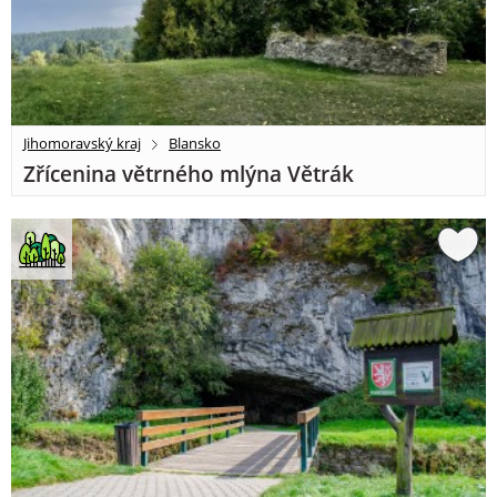
Jihomoravský kraj
Blansko
Zřícenina větrného mlýna Větrák