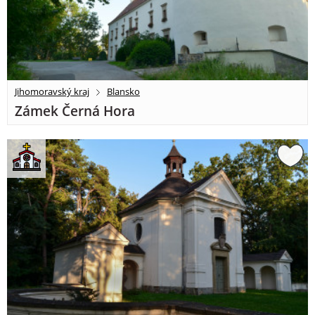
Jihomoravský kraj
Blansko
Zámek Černá Hora