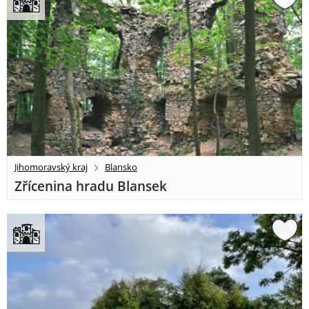
Jihomoravský kraj
Blansko
Zřícenina hradu Blansek