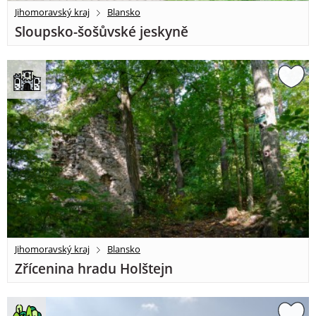
Jihomoravský kraj
Blansko
Sloupsko-šošůvské jeskyně
Jihomoravský kraj
Blansko
Zřícenina hradu Holštejn