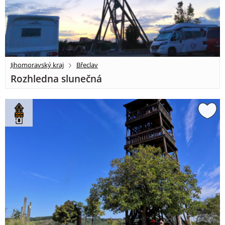
Jihomoravský kraj
Břeclav
Rozhledna slunečná