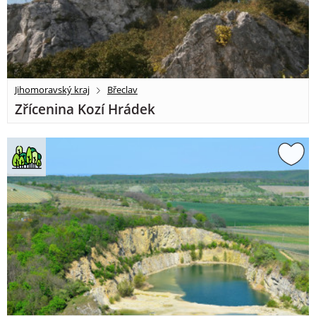
Jihomoravský kraj
Břeclav
Zřícenina Kozí Hrádek