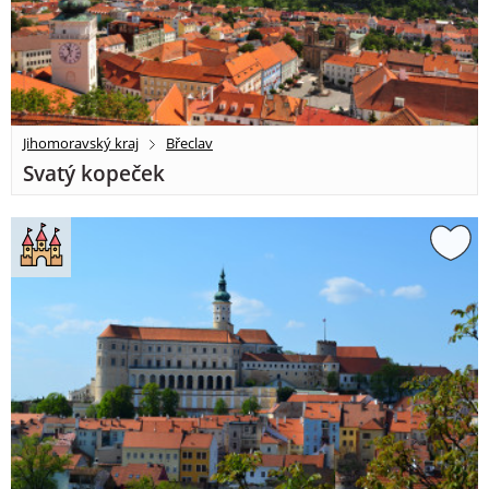
Jihomoravský kraj
Břeclav
Svatý kopeček