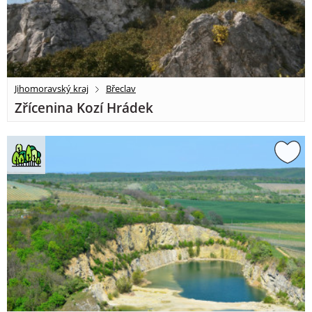
Jihomoravský kraj
Břeclav
Zřícenina Kozí Hrádek