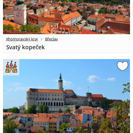
Jihomoravský kraj
Břeclav
Svatý kopeček