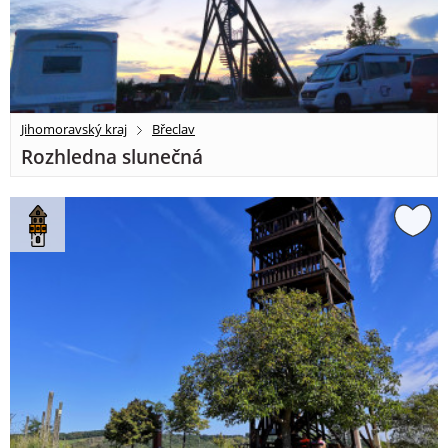
Jihomoravský kraj
Břeclav
Rozhledna slunečná