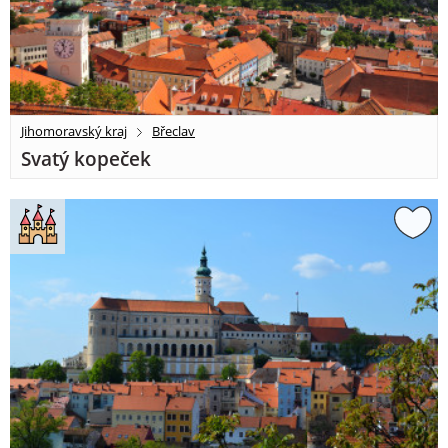
Jihomoravský kraj
Břeclav
Svatý kopeček