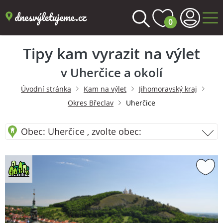
0
Tipy kam vyrazit na výlet
v Uherčice a okolí
Úvodní stránka
Kam na výlet
Jihomoravský kraj
Okres Břeclav
Uherčice
Obec: Uherčice , zvolte obec: