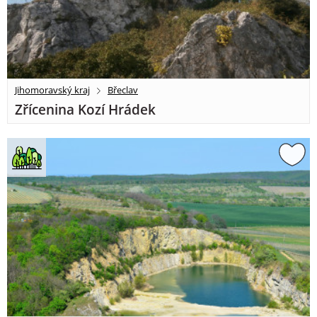
Jihomoravský kraj
Břeclav
Zřícenina Kozí Hrádek