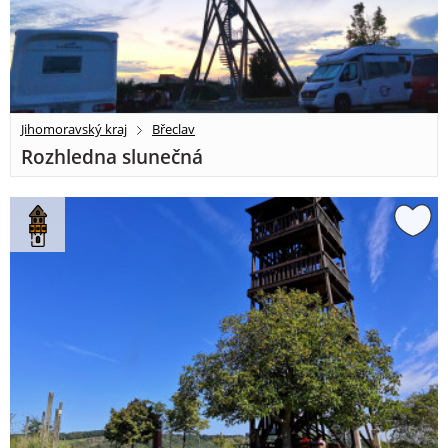
Jihomoravský kraj
Břeclav
Rozhledna slunečná