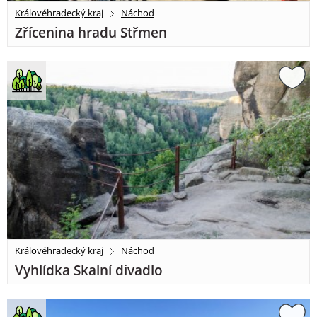
Královéhradecký kraj
Náchod
Zřícenina hradu Střmen
Královéhradecký kraj
Náchod
Vyhlídka Skalní divadlo