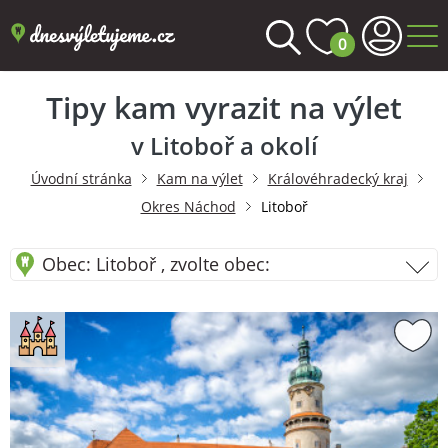
0
Tipy kam vyrazit na výlet
v Litoboř a okolí
Úvodní stránka
Kam na výlet
Královéhradecký kraj
Okres Náchod
Litoboř
Obec: Litoboř , zvolte obec: