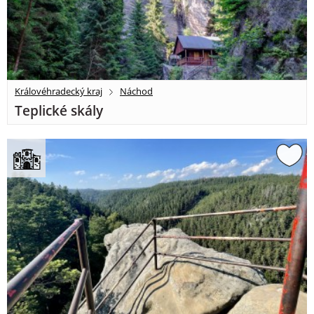
Královéhradecký kraj
Náchod
Teplické skály