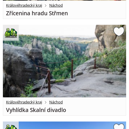
Královéhradecký kraj
Náchod
Zřícenina hradu Střmen
Královéhradecký kraj
Náchod
Vyhlídka Skalní divadlo