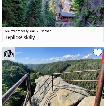
Královéhradecký kraj
Náchod
Teplické skály