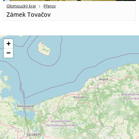
Olomoucký kraj
Přerov
Zámek Tovačov
+
−