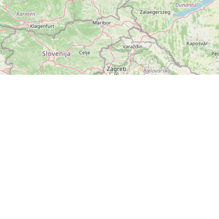
ZOBRAZIT
VELKOU MAPU
Leaflet
|
©
OpenStreetMap
přispěvatelé