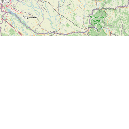
Leaflet
|
©
OpenStreetMap
přispěvatelé
letter
ODESLAT
ální sítě