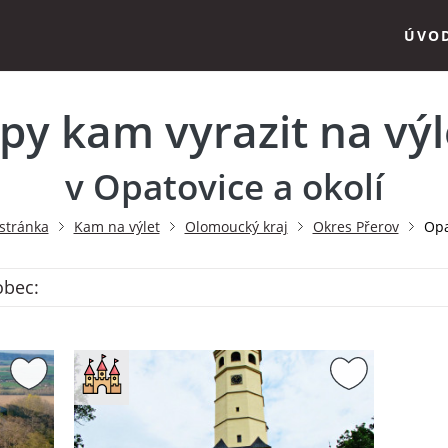
ÚVO
ipy kam vyrazit na výl
v Opatovice a okolí
stránka
Kam na výlet
Olomoucký kraj
Okres Přerov
Opa
obec: