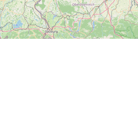
#dnesvýletujeme
Hlavní město Praha
Plzeňský kraj
Zlínský kraj
Ústecký kraj
Kraj Vysočina
Olomoucký kraj