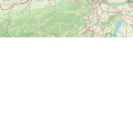
ZOBRAZIT
VELKOU MAPU
Další
News
Kontakt
Soci