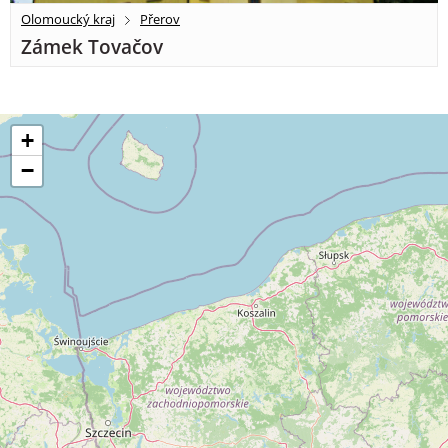
Olomoucký kraj
Přerov
Zámek Tovačov
+
−