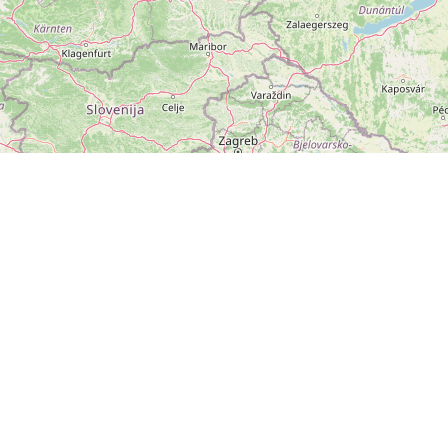
ZOBRAZIT
VELKOU MAPU
Leaflet
|
©
OpenStreetMap
přispěvatelé