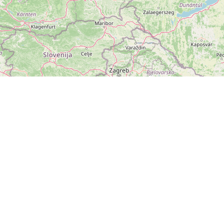
ZOBRAZIT
VELKOU MAPU
Leaflet
|
©
OpenStreetMap
přispěvatelé