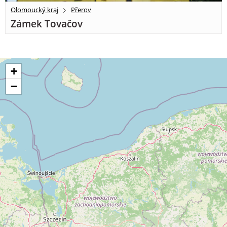
Olomoucký kraj
Přerov
Zámek Tovačov
+
−