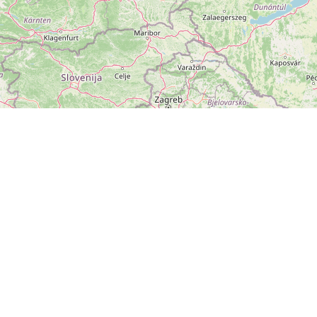
ZOBRAZIT
VELKOU MAPU
Leaflet
|
©
OpenStreetMap
přispěvatelé