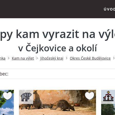
ÚVO
ipy kam vyrazit na výl
v Čejkovice a okolí
nka
Kam na výlet
Jihočeský kraj
Okres České Budějovice
obec: