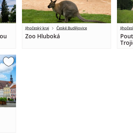
Jihočeský kraj
České Budějovice
Jihočes
vou
Zoo Hluboká
Pout
Troj