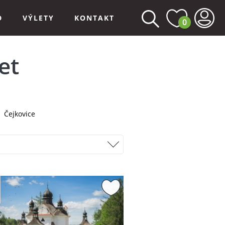
D
VÝLETY
KONTAKT
0
et
Čejkovice