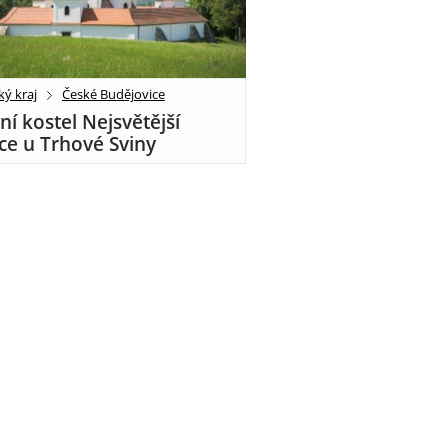
ký kraj
České Budějovice
ní kostel Nejsvětější
ice u Trhové Sviny