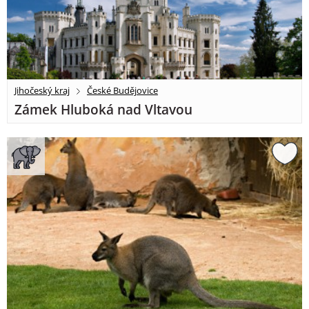
Jihočeský kraj
České Budějovice
Zámek Hluboká nad Vltavou