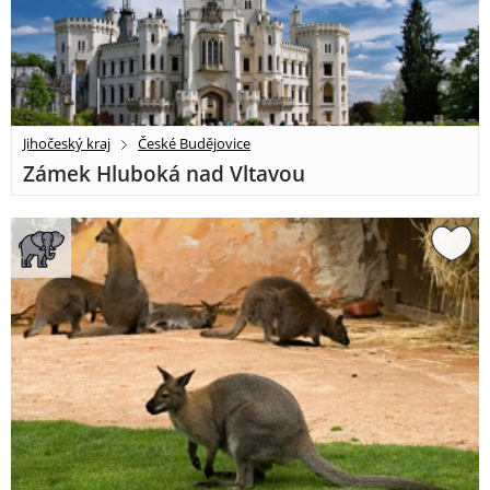
Jihočeský kraj
České Budějovice
Zámek Hluboká nad Vltavou