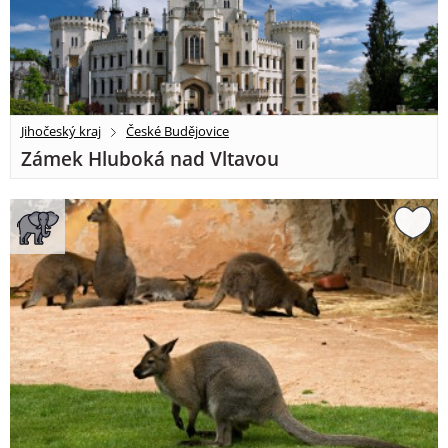
Jihočeský kraj
České Budějovice
Zámek Hluboká nad Vltavou