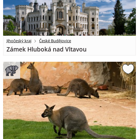
Jihočeský kraj
České Budějovice
Zámek Hluboká nad Vltavou