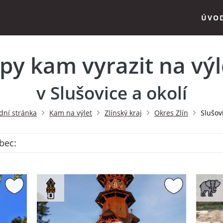
ÚVO
ipy kam vyrazit na výl
v Slušovice a okolí
dní stránka
Kam na výlet
Zlínský kraj
Okres Zlín
Slušov
obec: