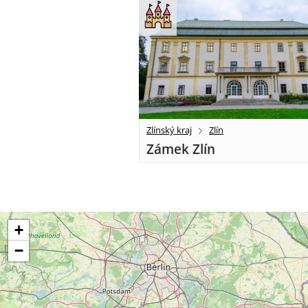
Zlínský kraj
Zlín
Zámek Zlín
+
−