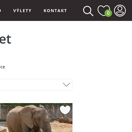
D
VÝLETY
KONTAKT
0
et
ice